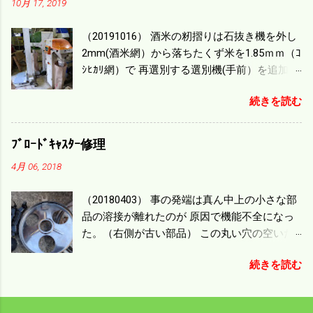
10月 17, 2019
一番下の機種でもう100万足せば 9PSアップの
毎秒20ｃｍ速いのがあったが 籾の運搬や乾燥
（20191016） 酒米の籾摺りは石抜き機を外し
機の容量、籾摺りの能力などのバランスの問
2mm(酒米網）から落ちたくず米を1.85ｍｍ（ｺ
題で 今の機種で満足している。 というより買
ｼﾋｶﾘ網）で 再選別する選別機(手前）を追加す
った時はまだ耕作面積が少なく手が出せ 無か
る。 選別された酒米は未熟米として普通のく
ったのが本音だ。 4条刈りでも60･70㎰という
続きを読む
ず米より2倍近い値段になる。 後で選別するの
のがある。キャビン付きだから一度は乗って
には手間がかかるので 一度に選別するやり方
みたいと思う。 町内では5条刈りの100㎰で作
を随分前からこの方式にした。 今年は酒米30
業する人がいる。 秋作業は儲かるというのが
ﾌﾞﾛｰﾄﾞｷｬｽﾀｰ修理
㎏を40袋したところで未熟が3袋出る。 1.85ｍ
定説だが 本当のところは知る由もない。 僕の
4月 06, 2018
ｍ以下のくず米を合わせると5袋になる。 籾摺
稲刈りは残り１haを切った。 明日一気に済ま
りをしていてくず米の袋の交換はラインを止
せる。
（20180403） 事の発端は真ん中上の小さな部
めるほど忙しい。 広島県の作況指数は98だと
品の溶接が離れたのが 原因で機能不全になっ
いう。 実感としては90が正しいと思うが こん
た。（右側が古い部品） この丸い穴の空いた
な年はくず米が多い。 食協という米を扱う会
ステンレス部品を二枚重ねることで 肥料の落
社の社員が言っていた。 今年は7月の日照不足
続きを読む
下を調整するシャッターになっている。 シャ
と8月の酷暑、あげくウンカの被害と トリプル
ッターを閉めたところで壊れたのでこの機械
パンチで米が不足しているという。 僕はウン
は全く使えなくなった。 部品のステンレスの
カの被害は免れたがイノシシの被害が目立