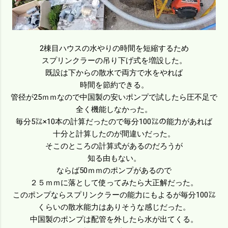
2棟目ハウスの水やりの時間を短縮するため
スプリンクラーの吊り下げ式を増設した。
既設は下からの散水で両方で水をやれば
時間を節約できる。
管径が25ｍｍなので中国製の安いポンプで試したら圧不足で
全く機能しなかった。
毎分5㍑×10本の計算だったので毎分100㍑の能力があれば
十分と計算したのが間違いだった。
そこのところの計算式があるのだろうが
知る由もない。
ならば50ｍｍのポンプがあるので
２５ｍｍに落として使ってみたら大正解だった。
このポンプならスプリンクラーの能力にもよるが毎分100㍑
くらいの散水能力はありそうな感じだった。
中国製のポンプは配管を外したら水が出てくる。