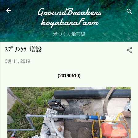
スキップしてメイン コンテンツに移動
GroundBreakers
koyabaraFarm
米つくり最前線
ｽﾌﾟﾘﾝｸﾗｰ増設
5月 11, 2019
(20190510)