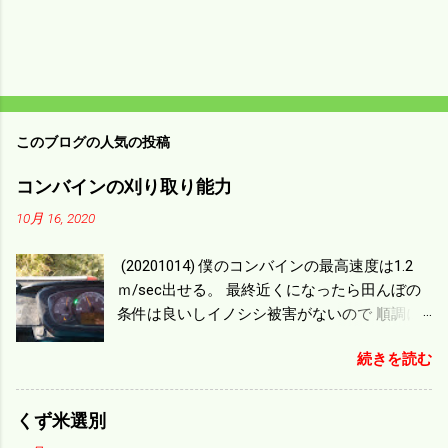
このブログの人気の投稿
コンバインの刈り取り能力
10月 16, 2020
(20201014) 僕のコンバインの最高速度は1.2
ｍ/sec出せる。 最終近くになったら田んぼの
条件は良いしイノシシ被害がないので 順調に
刈り進んでいる。 直進だけの計算は72
続きを読む
ｍ/min、4.32ｋｍ/hrになり 幅は約2ｍだから
0.864/haの作業能力がある。 実際は回転した
り籾の排出などがあり 長方形の田んぼでも１/
くず米選別
４ぐらいまで能率は下がる。 4条刈りで38psは