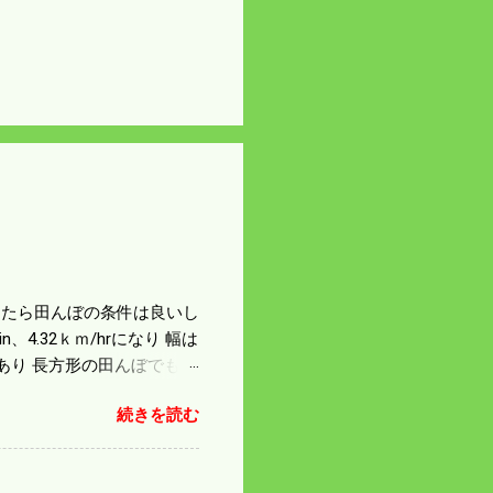
になったら田んぼの条件は良いし
4.32ｋｍ/hrになり 幅は
があり 長方形の田んぼでも
足せば 9PSアップの毎秒20
続きを読む
スの問題で 今の機種で満
たのが本音だ。 4条刈りで
 町内では5条刈りの100