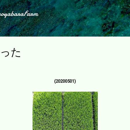
スキップしてメイン コンテンツに移動
koyabaraFarm
戻った
(20200501)