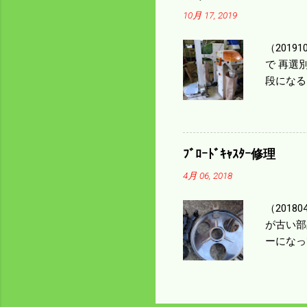
㎰で作業
10月 17, 2019
りは残り
（2019
で 再選
段になる
た。 今
る。 籾
う。 実
っていた
ﾌﾞﾛｰﾄﾞｷｬｽﾀｰ修理
いるとい
4月 06, 2018
になるの
（201
が古い部
ーになっ
テンレス
く高い部
は修理に