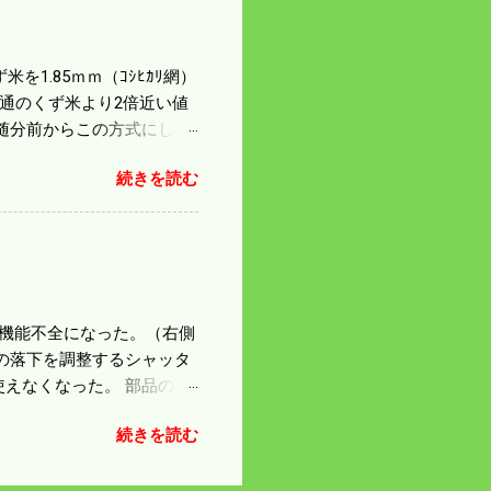
は知る由もない。 僕の稲刈
を1.85ｍｍ（ｺｼﾋｶﾘ網）
普通のくず米より2倍近い値
随分前からこの方式にし
のくず米を合わせると5袋にな
続きを読む
島県の作況指数は98だとい
いう米を扱う会社の社員が言
リプルパンチで米が不足して
最終作況指数はどんなこと
因で機能不全になった。（右側
の落下を調整するシャッタ
えなくなった。 部品のス
の黒い部品は鋳物で恐ろし
続きを読む
 納得したことにして今日
 寝ても覚めても体が重