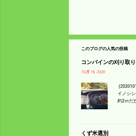
このブログの人気の投稿
コンバインの刈り取り
10月 16, 2020
(202
イノシシ
約2ｍだ
１/４ぐ
ｃｍ速い
足してい
も60･
くず米選別