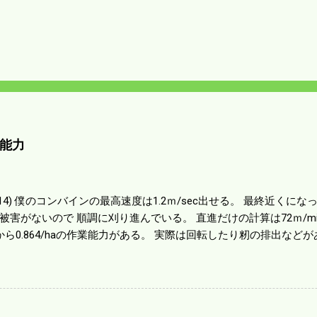
能力
01014) 僕のコンバインの最高速度は1.2ｍ/sec出せる。 最終近く
被害がないので 順調に刈り進んでいる。 直進だけの計算は72ｍ/min、
から0.864/haの作業能力がある。 実際は回転したり籾の排出など
らいまで能率は下がる。 4条刈りで38psは一番下の機種でもう100万
のがあったが 籾の運搬や乾燥機の容量、籾摺りの能力などのバラン
る。 というより買った時はまだ耕作面積が少なく手が出せ 無かっ
70㎰というのがある。キャビン付きだから一度は乗ってみたいと思う。