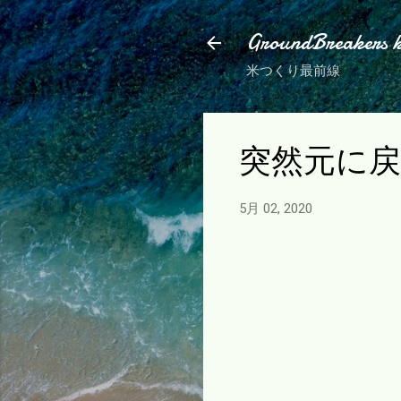
GroundBreakers 
米つくり最前線
突然元に
5月 02, 2020