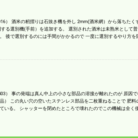
する人がいる。 秋作業は儲かるというのが定説だが 本当のところ
１haを切った。 明日一気に済ませる。
1016） 酒米の籾摺りは石抜き機を外し 2mm(酒米網）から落ちたくず米
別する選別機(手前）を追加する。 選別された酒米は未熟米として
。 後で選別するのには手間がかかるので 一度に選別するやり方を
年は酒米30㎏を40袋したところで未熟が3袋出る。 1.85ｍｍ以下
摺りをしていてくず米の袋の交換はラインを止めるほど忙しい。 広
感としては90が正しいと思うが こんな年はくず米が多い。 食協と
。 今年は7月の日照不足と8月の酷暑、あげくウンカの被害と ト
う。 僕はウンカの被害は免れたがイノシシの被害が目立つ。 僕の
か興味深い。
80403） 事の発端は真ん中上の小さな部品の溶接が離れたのが 原
品） この丸い穴の空いたステンレス部品を二枚重ねることで 肥料
ている。 シャッターを閉めたところで壊れたのでこの機械は全く使
の厚みはあるのだが 板の方は薄いので腐ってめくれたようだ。 左
品だ。 不満はあるが本体を買うことを思えば安いもので精神衛生上
かかろうと思う。 ハウスビニールを張った疲れがピークなのだろう