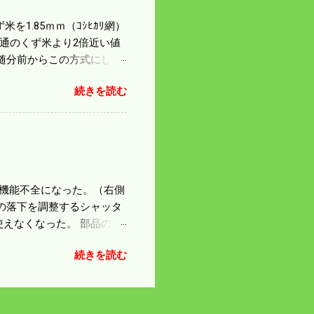
を1.85ｍｍ（ｺｼﾋｶﾘ網）
普通のくず米より2倍近い値
随分前からこの方式にし
のくず米を合わせると5袋にな
続きを読む
島県の作況指数は98だとい
いう米を扱う会社の社員が言
リプルパンチで米が不足して
最終作況指数はどんなこと
因で機能不全になった。（右側
の落下を調整するシャッタ
えなくなった。 部品のス
の黒い部品は鋳物で恐ろし
続きを読む
 納得したことにして今日
 寝ても覚めても体が重
鍛える必要がありそうだ。