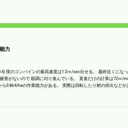
能力
01014) 僕のコンバインの最高速度は1.2ｍ/sec出せる。 最終近く
被害がないので 順調に刈り進んでいる。 直進だけの計算は72ｍ/min、
から0.864/haの作業能力がある。 実際は回転したり籾の排出など
らいまで能率は下がる。 4条刈りで38psは一番下の機種でもう100万
のがあったが 籾の運搬や乾燥機の容量、籾摺りの能力などのバラン
る。 というより買った時はまだ耕作面積が少なく手が出せ 無かっ
70㎰というのがある。キャビン付きだから一度は乗ってみたいと思う。
する人がいる。 秋作業は儲かるというのが定説だが 本当のところ
１haを切った。 明日一気に済ませる。