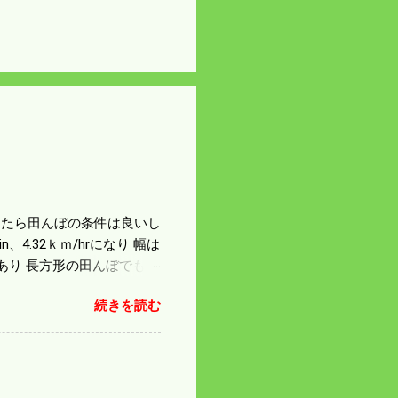
になったら田んぼの条件は良いし
4.32ｋｍ/hrになり 幅は
があり 長方形の田んぼでも
足せば 9PSアップの毎秒20
続きを読む
スの問題で 今の機種で満
たのが本音だ。 4条刈りで
 町内では5条刈りの100
は知る由もない。 僕の稲刈