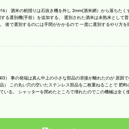
1016） 酒米の籾摺りは石抜き機を外し 2mm(酒米網）から落ちたくず米
別する選別機(手前）を追加する。 選別された酒米は未熟米として
。 後で選別するのには手間がかかるので 一度に選別するやり方を
年は酒米30㎏を40袋したところで未熟が3袋出る。 1.85ｍｍ以下
摺りをしていてくず米の袋の交換はラインを止めるほど忙しい。 広
感としては90が正しいと思うが こんな年はくず米が多い。 食協と
。 今年は7月の日照不足と8月の酷暑、あげくウンカの被害と ト
う。 僕はウンカの被害は免れたがイノシシの被害が目立つ。 僕の
か興味深い。
80403） 事の発端は真ん中上の小さな部品の溶接が離れたのが 原
品） この丸い穴の空いたステンレス部品を二枚重ねることで 肥料
ている。 シャッターを閉めたところで壊れたのでこの機械は全く使
の厚みはあるのだが 板の方は薄いので腐ってめくれたようだ。 左
品だ。 不満はあるが本体を買うことを思えば安いもので精神衛生上
かかろうと思う。 ハウスビニールを張った疲れがピークなのだろう
か月遊んで暮らしたつけが来たようだ。 これからは農閑期でも体を