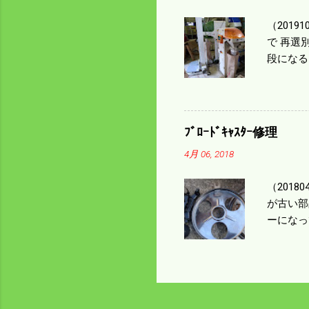
（2019
で 再選
段になる
た。 今
る。 籾
う。 実
っていた
ﾌﾞﾛｰﾄﾞｷｬｽﾀｰ修理
いるとい
4月 06, 2018
になるの
（201
が古い部
ーになっ
テンレス
く高い部
は修理に
い。 4