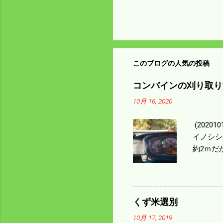
このブログの人気の投稿
コンバインの刈り取り
10月 16, 2020
(202
イノシシ
約2ｍだ
１/４ぐ
ｃｍ速い
足してい
も60･
くず米選別
㎰で作業
10月 17, 2019
りは残り