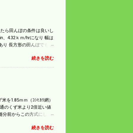
になったら田んぼの条件は良いし
4.32ｋｍ/hrになり 幅は
があり 長方形の田んぼでも
足せば 9PSアップの毎秒20
続きを読む
スの問題で 今の機種で満
たのが本音だ。 4条刈りで
 町内では5条刈りの100
は知る由もない。 僕の稲刈
を1.85ｍｍ（ｺｼﾋｶﾘ網）
普通のくず米より2倍近い値
随分前からこの方式にし
のくず米を合わせると5袋にな
続きを読む
島県の作況指数は98だとい