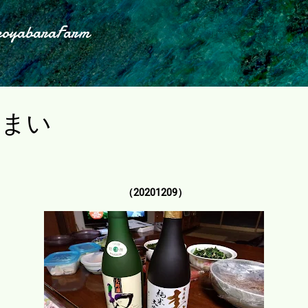
スキップしてメイン コンテンツに移動
koyabaraFarm
うまい
（20201209）