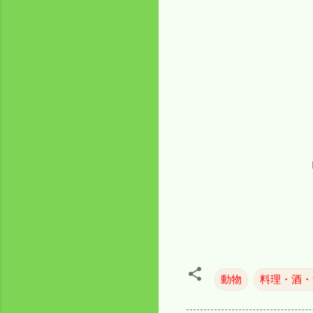
動物
料理・酒・