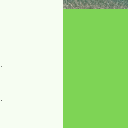
う。
。
う。