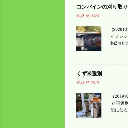
コンバインの刈り取り
10月 16, 2020
(202
イノシシ
約2ｍだ
１/４ぐ
ｃｍ速い
足してい
も60･
くず米選別
㎰で作業
10月 17, 2019
りは残り
（2019
で 再選
段になる
た。 今
る。 籾