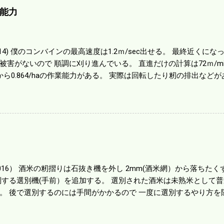
能力
01014) 僕のコンバインの最高速度は1.2ｍ/sec出せる。 最終近く
被害がないので 順調に刈り進んでいる。 直進だけの計算は72ｍ/min、
から0.864/haの作業能力がある。 実際は回転したり籾の排出など
らいまで能率は下がる。 4条刈りで38psは一番下の機種でもう100万
のがあったが 籾の運搬や乾燥機の容量、籾摺りの能力などのバラン
る。 というより買った時はまだ耕作面積が少なく手が出せ 無かっ
70㎰というのがある。キャビン付きだから一度は乗ってみたいと思う。
する人がいる。 秋作業は儲かるというのが定説だが 本当のところ
１haを切った。 明日一気に済ませる。
1016） 酒米の籾摺りは石抜き機を外し 2mm(酒米網）から落ちたくず米
別する選別機(手前）を追加する。 選別された酒米は未熟米として
。 後で選別するのには手間がかかるので 一度に選別するやり方を
年は酒米30㎏を40袋したところで未熟が3袋出る。 1.85ｍｍ以下
摺りをしていてくず米の袋の交換はラインを止めるほど忙しい。 広