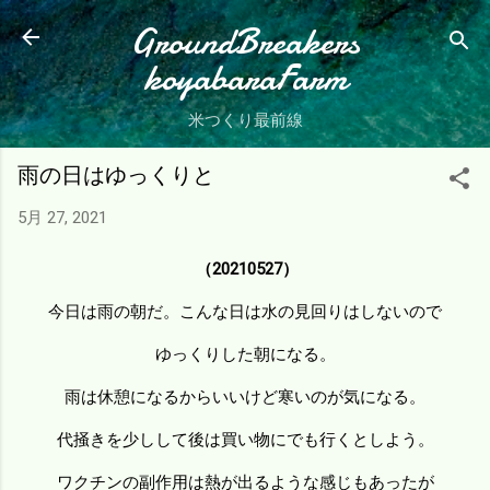
スキップしてメイン コンテンツに移動
GroundBreakers
koyabaraFarm
米つくり最前線
雨の日はゆっくりと
5月 27, 2021
（20210527）
今日は雨の朝だ。こんな日は水の見回りはしないので
ゆっくりした朝になる。
雨は休憩になるからいいけど寒いのが気になる。
代掻きを少しして後は買い物にでも行くとしよう。
ワクチンの副作用は熱が出るような感じもあったが