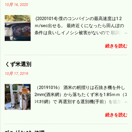
10月 16, 2020
(20201014) 僕のコンバインの最高速度は1.2
ｍ/sec出せる。 最終近くになったら田んぼの
条件は良いしイノシシ被害がないので 順調に
刈り進んでいる。 直進だけの計算は72
続きを読む
ｍ/min、4.32ｋｍ/hrになり 幅は約2ｍだから
0.864/haの作業能力がある。 実際は回転した
り籾の排出などがあり 長方形の田んぼでも１/
くず米選別
４ぐらいまで能率は下がる。 4条刈りで38psは
10月 17, 2019
一番下の機種でもう100万足せば 9PSアップの
毎秒20ｃｍ速いのがあったが 籾の運搬や乾燥
（20191016） 酒米の籾摺りは石抜き機を外し
機の容量、籾摺りの能力などのバランスの問
2mm(酒米網）から落ちたくず米を1.85ｍｍ（ｺ
題で 今の機種で満足している。 というより買
ｼﾋｶﾘ網）で 再選別する選別機(手前）を追加す
った時はまだ耕作面積が少なく手が出せ 無か
る。 選別された酒米は未熟米として普通のく
ったのが本音だ。 4条刈りでも60･70㎰という
続きを読む
ず米より2倍近い値段になる。 後で選別するの
のがある。キャビン付きだから一度は乗って
には手間がかかるので 一度に選別するやり方
みたいと思う。 町内では5条刈りの100㎰で作
を随分前からこの方式にした。 今年は酒米30
業する人がいる。 秋作業は儲かるというのが