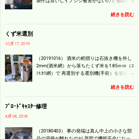
条件は良いしイノシシ被害がないので 順調に
刈り進んでいる。 直進だけの計算は72
続きを読む
ｍ/min、4.32ｋｍ/hrになり 幅は約2ｍだから
0.864/haの作業能力がある。 実際は回転した
り籾の排出などがあり 長方形の田んぼでも１/
くず米選別
４ぐらいまで能率は下がる。 4条刈りで38psは
10月 17, 2019
一番下の機種でもう100万足せば 9PSアップの
毎秒20ｃｍ速いのがあったが 籾の運搬や乾燥
（20191016） 酒米の籾摺りは石抜き機を外し
機の容量、籾摺りの能力などのバランスの問
2mm(酒米網）から落ちたくず米を1.85ｍｍ（ｺ
題で 今の機種で満足している。 というより買
ｼﾋｶﾘ網）で 再選別する選別機(手前）を追加す
った時はまだ耕作面積が少なく手が出せ 無か
る。 選別された酒米は未熟米として普通のく
ったのが本音だ。 4条刈りでも60･70㎰という
続きを読む
ず米より2倍近い値段になる。 後で選別するの
のがある。キャビン付きだから一度は乗って
には手間がかかるので 一度に選別するやり方
みたいと思う。 町内では5条刈りの100㎰で作
を随分前からこの方式にした。 今年は酒米30
業する人がいる。 秋作業は儲かるというのが
ﾌﾞﾛｰﾄﾞｷｬｽﾀｰ修理
㎏を40袋したところで未熟が3袋出る。 1.85ｍ
定説だが 本当のところは知る由もない。 僕の
4月 06, 2018
ｍ以下のくず米を合わせると5袋になる。 籾摺
稲刈りは残り１haを切った。 明日一気に済ま
りをしていてくず米の袋の交換はラインを止
せる。
（20180403） 事の発端は真ん中上の小さな部
めるほど忙しい。 広島県の作況指数は98だと
品の溶接が離れたのが 原因で機能不全になっ