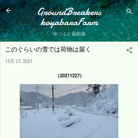
スキップしてメイン コンテンツに移動
GroundBreakers
koyabaraFarm
米つくり最前線
このぐらいの雪では荷物は届く
12月 27, 2021
（20211227）