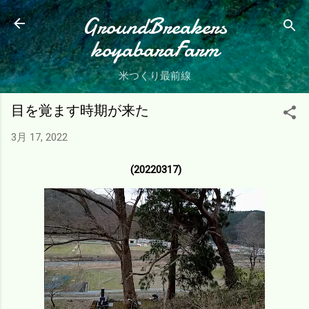
スキップしてメイン コンテンツに移動
GroundBreakers
koyabaraFarm
米つくり最前線
目を覚ます時期が来た
3月 17, 2022
(20220317)