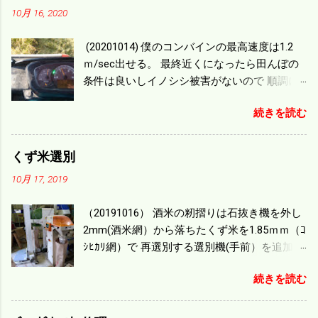
10月 16, 2020
(20201014) 僕のコンバインの最高速度は1.2
ｍ/sec出せる。 最終近くになったら田んぼの
条件は良いしイノシシ被害がないので 順調に
刈り進んでいる。 直進だけの計算は72
続きを読む
ｍ/min、4.32ｋｍ/hrになり 幅は約2ｍだから
0.864/haの作業能力がある。 実際は回転した
り籾の排出などがあり 長方形の田んぼでも１/
くず米選別
４ぐらいまで能率は下がる。 4条刈りで38psは
10月 17, 2019
一番下の機種でもう100万足せば 9PSアップの
毎秒20ｃｍ速いのがあったが 籾の運搬や乾燥
（20191016） 酒米の籾摺りは石抜き機を外し
機の容量、籾摺りの能力などのバランスの問
2mm(酒米網）から落ちたくず米を1.85ｍｍ（ｺ
題で 今の機種で満足している。 というより買
ｼﾋｶﾘ網）で 再選別する選別機(手前）を追加す
った時はまだ耕作面積が少なく手が出せ 無か
る。 選別された酒米は未熟米として普通のく
ったのが本音だ。 4条刈りでも60･70㎰という
続きを読む
ず米より2倍近い値段になる。 後で選別するの
のがある。キャビン付きだから一度は乗って
には手間がかかるので 一度に選別するやり方
みたいと思う。 町内では5条刈りの100㎰で作
を随分前からこの方式にした。 今年は酒米30