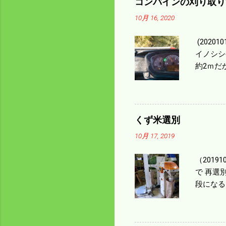
コンバインの刈り取り
10月 16, 2020
(202
イノシシ
約2ｍだ
１/４ぐ
ｃｍ速い
足してい
も60･
くず米選別
㎰で作業
10月 17, 2019
りは残り
（2019
で 再選
段になる
た。 今
る。 籾
う。 実