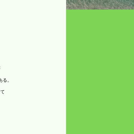
が
ある。
って