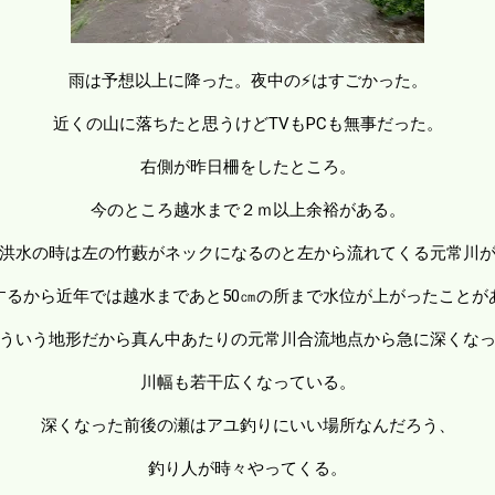
雨は予想以上に降った。夜中の⚡はすごかった。
近くの山に落ちたと思うけどTVもPCも無事だった。
右側が昨日柵をしたところ。
今のところ越水まで２ｍ以上余裕がある。
洪水の時は左の竹藪がネックになるのと左から流れてくる元常川
するから近年では越水まであと50㎝の所まで水位が上がったことが
ういう地形だから真ん中あたりの元常川合流地点から急に深くな
川幅も若干広くなっている。
深くなった前後の瀬はアユ釣りにいい場所なんだろう、
釣り人が時々やってくる。