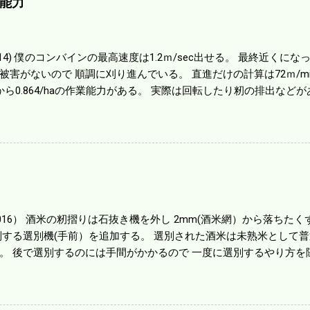
能力
01014) 僕のコンバインの最高速度は1.2ｍ/sec出せる。 最終近く
被害がないので 順調に刈り進んでいる。 直進だけの計算は72ｍ/min、
から0.864/haの作業能力がある。 実際は回転したり籾の排出など
らいまで能率は下がる。 4条刈りで38psは一番下の機種でもう100万
のがあったが 籾の運搬や乾燥機の容量、籾摺りの能力などのバラン
る。 というより買った時はまだ耕作面積が少なく手が出せ 無かっ
70㎰というのがある。キャビン付きだから一度は乗ってみたいと思う。
する人がいる。 秋作業は儲かるというのが定説だが 本当のところ
１haを切った。 明日一気に済ませる。
1016） 酒米の籾摺りは石抜き機を外し 2mm(酒米網）から落ちたくず米
別する選別機(手前）を追加する。 選別された酒米は未熟米として
。 後で選別するのには手間がかかるので 一度に選別するやり方を
年は酒米30㎏を40袋したところで未熟が3袋出る。 1.85ｍｍ以下
摺りをしていてくず米の袋の交換はラインを止めるほど忙しい。 広
感としては90が正しいと思うが こんな年はくず米が多い。 食協と