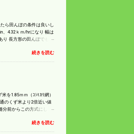
になったら田んぼの条件は良いし
4.32ｋｍ/hrになり 幅は
があり 長方形の田んぼでも
足せば 9PSアップの毎秒20
続きを読む
スの問題で 今の機種で満
たのが本音だ。 4条刈りで
 町内では5条刈りの100
は知る由もない。 僕の稲刈
を1.85ｍｍ（ｺｼﾋｶﾘ網）
普通のくず米より2倍近い値
随分前からこの方式にし
のくず米を合わせると5袋にな
続きを読む
島県の作況指数は98だとい
いう米を扱う会社の社員が言