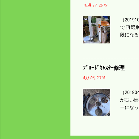
10月 17, 2019
りは残り
（2019
で 再選
段になる
た。 今
る。 籾
う。 実
っていた
ﾌﾞﾛｰﾄﾞｷｬｽﾀｰ修理
いるとい
4月 06, 2018
になるの
（201
が古い部
ーになっ
テンレス
く高い部
は修理に
い。 4