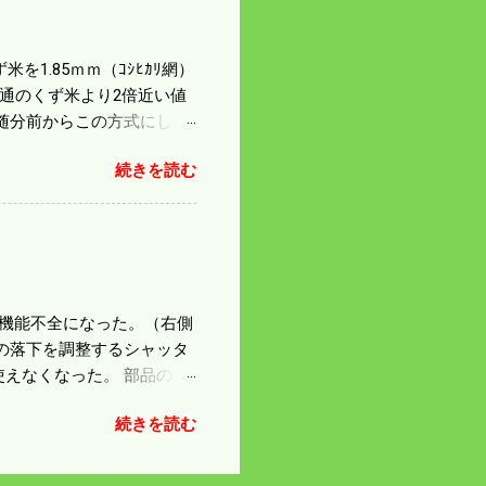
を1.85ｍｍ（ｺｼﾋｶﾘ網）
普通のくず米より2倍近い値
随分前からこの方式にし
のくず米を合わせると5袋にな
続きを読む
島県の作況指数は98だとい
いう米を扱う会社の社員が言
リプルパンチで米が不足して
最終作況指数はどんなこと
因で機能不全になった。（右側
の落下を調整するシャッタ
えなくなった。 部品のス
の黒い部品は鋳物で恐ろし
続きを読む
 納得したことにして今日
 寝ても覚めても体が重
鍛える必要がありそうだ。