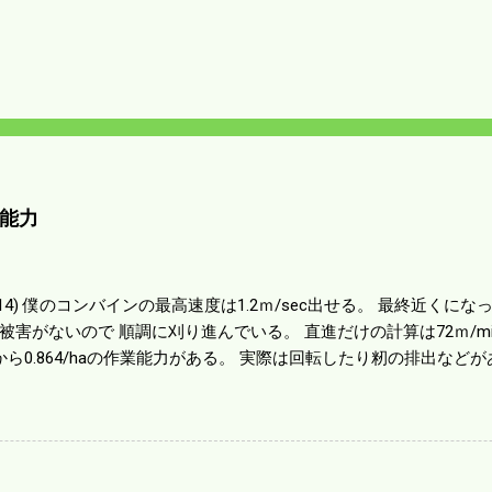
能力
01014) 僕のコンバインの最高速度は1.2ｍ/sec出せる。 最終近く
被害がないので 順調に刈り進んでいる。 直進だけの計算は72ｍ/min、
から0.864/haの作業能力がある。 実際は回転したり籾の排出など
らいまで能率は下がる。 4条刈りで38psは一番下の機種でもう100万
のがあったが 籾の運搬や乾燥機の容量、籾摺りの能力などのバラン
る。 というより買った時はまだ耕作面積が少なく手が出せ 無かっ
70㎰というのがある。キャビン付きだから一度は乗ってみたいと思う。
する人がいる。 秋作業は儲かるというのが定説だが 本当のところ