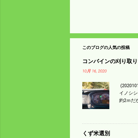
このブログの人気の投稿
コンバインの刈り取り
10月 16, 2020
(202
イノシシ
約2ｍだ
１/４ぐ
ｃｍ速い
足してい
も60･
くず米選別
㎰で作業