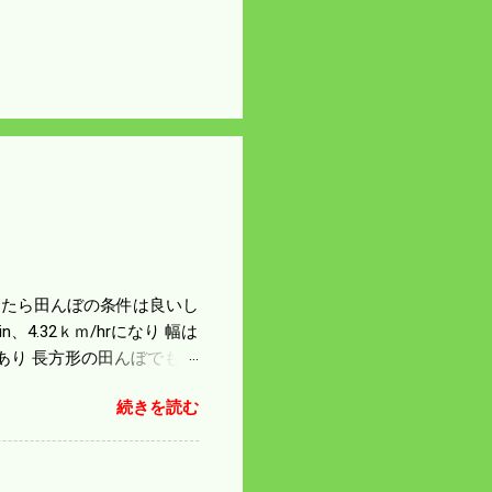
になったら田んぼの条件は良いし
4.32ｋｍ/hrになり 幅は
があり 長方形の田んぼでも
足せば 9PSアップの毎秒20
続きを読む
スの問題で 今の機種で満
たのが本音だ。 4条刈りで
 町内では5条刈りの100
は知る由もない。 僕の稲刈