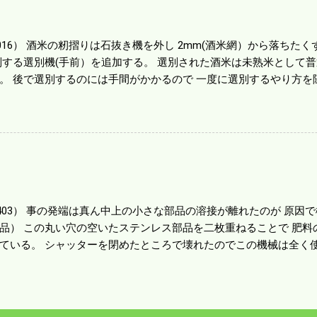
１haを切った。 明日一気に済ませる。
1016） 酒米の籾摺りは石抜き機を外し 2mm(酒米網）から落ちたくず米
別する選別機(手前）を追加する。 選別された酒米は未熟米として
。 後で選別するのには手間がかかるので 一度に選別するやり方を
年は酒米30㎏を40袋したところで未熟が3袋出る。 1.85ｍｍ以下
摺りをしていてくず米の袋の交換はラインを止めるほど忙しい。 広
感としては90が正しいと思うが こんな年はくず米が多い。 食協と
。 今年は7月の日照不足と8月の酷暑、あげくウンカの被害と ト
う。 僕はウンカの被害は免れたがイノシシの被害が目立つ。 僕の
か興味深い。
80403） 事の発端は真ん中上の小さな部品の溶接が離れたのが 原
品） この丸い穴の空いたステンレス部品を二枚重ねることで 肥料
ている。 シャッターを閉めたところで壊れたのでこの機械は全く使
の厚みはあるのだが 板の方は薄いので腐ってめくれたようだ。 左
品だ。 不満はあるが本体を買うことを思えば安いもので精神衛生上
かかろうと思う。 ハウスビニールを張った疲れがピークなのだろう
か月遊んで暮らしたつけが来たようだ。 これからは農閑期でも体を