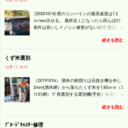
(20201014) 僕のコンバインの最高速度は1.2
ｍ/sec出せる。 最終近くになったら田んぼの
条件は良いしイノシシ被害がないので 順調に
刈り進んでいる。 直進だけの計算は72
続きを読む
ｍ/min、4.32ｋｍ/hrになり 幅は約2ｍだから
0.864/haの作業能力がある。 実際は回転した
り籾の排出などがあり 長方形の田んぼでも１/
くず米選別
４ぐらいまで能率は下がる。 4条刈りで38psは
10月 17, 2019
一番下の機種でもう100万足せば 9PSアップの
毎秒20ｃｍ速いのがあったが 籾の運搬や乾燥
（20191016） 酒米の籾摺りは石抜き機を外し
機の容量、籾摺りの能力などのバランスの問
2mm(酒米網）から落ちたくず米を1.85ｍｍ（ｺ
題で 今の機種で満足している。 というより買
ｼﾋｶﾘ網）で 再選別する選別機(手前）を追加す
った時はまだ耕作面積が少なく手が出せ 無か
る。 選別された酒米は未熟米として普通のく
ったのが本音だ。 4条刈りでも60･70㎰という
続きを読む
ず米より2倍近い値段になる。 後で選別するの
のがある。キャビン付きだから一度は乗って
には手間がかかるので 一度に選別するやり方
みたいと思う。 町内では5条刈りの100㎰で作
を随分前からこの方式にした。 今年は酒米30
業する人がいる。 秋作業は儲かるというのが
ﾌﾞﾛｰﾄﾞｷｬｽﾀｰ修理