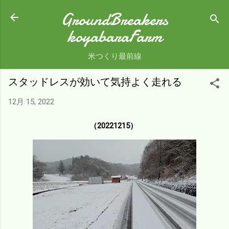
スキップしてメイン コンテンツに移動
GroundBreakers
koyabaraFarm
米つくり最前線
スタッドレスが効いて気持よく走れる
12月 15, 2022
（20221215）