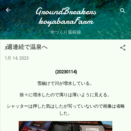
スキップしてメイン コンテンツに移動
GroundBreakers
koyabaraFarm
米つくり最前線
3週連続で温泉へ
1月 14, 2023
(20230114)
雪融けで川が増水している。
徐々に増水したので濁りは薄いように見える。
シャッターは押した気はしたが写っていないので画像は省略
した。