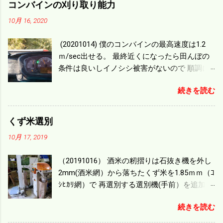
コンバインの刈り取り能力
10月 16, 2020
(20201014) 僕のコンバインの最高速度は1.2
ｍ/sec出せる。 最終近くになったら田んぼの
条件は良いしイノシシ被害がないので 順調に
刈り進んでいる。 直進だけの計算は72
続きを読む
ｍ/min、4.32ｋｍ/hrになり 幅は約2ｍだから
0.864/haの作業能力がある。 実際は回転した
り籾の排出などがあり 長方形の田んぼでも１/
くず米選別
４ぐらいまで能率は下がる。 4条刈りで38psは
10月 17, 2019
一番下の機種でもう100万足せば 9PSアップの
毎秒20ｃｍ速いのがあったが 籾の運搬や乾燥
（20191016） 酒米の籾摺りは石抜き機を外し
機の容量、籾摺りの能力などのバランスの問
2mm(酒米網）から落ちたくず米を1.85ｍｍ（ｺ
題で 今の機種で満足している。 というより買
ｼﾋｶﾘ網）で 再選別する選別機(手前）を追加す
った時はまだ耕作面積が少なく手が出せ 無か
る。 選別された酒米は未熟米として普通のく
ったのが本音だ。 4条刈りでも60･70㎰という
続きを読む
ず米より2倍近い値段になる。 後で選別するの
のがある。キャビン付きだから一度は乗って
には手間がかかるので 一度に選別するやり方