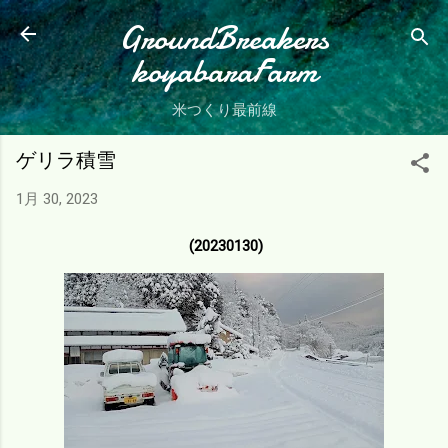
スキップしてメイン コンテンツに移動
GroundBreakers
koyabaraFarm
米つくり最前線
ゲリラ積雪
1月 30, 2023
(20230130)