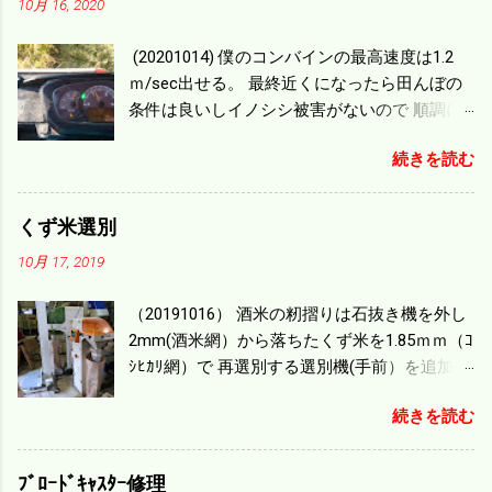
10月 16, 2020
(20201014) 僕のコンバインの最高速度は1.2
ｍ/sec出せる。 最終近くになったら田んぼの
条件は良いしイノシシ被害がないので 順調に
刈り進んでいる。 直進だけの計算は72
続きを読む
ｍ/min、4.32ｋｍ/hrになり 幅は約2ｍだから
0.864/haの作業能力がある。 実際は回転した
り籾の排出などがあり 長方形の田んぼでも１/
くず米選別
４ぐらいまで能率は下がる。 4条刈りで38psは
10月 17, 2019
一番下の機種でもう100万足せば 9PSアップの
毎秒20ｃｍ速いのがあったが 籾の運搬や乾燥
（20191016） 酒米の籾摺りは石抜き機を外し
機の容量、籾摺りの能力などのバランスの問
2mm(酒米網）から落ちたくず米を1.85ｍｍ（ｺ
題で 今の機種で満足している。 というより買
ｼﾋｶﾘ網）で 再選別する選別機(手前）を追加す
った時はまだ耕作面積が少なく手が出せ 無か
る。 選別された酒米は未熟米として普通のく
ったのが本音だ。 4条刈りでも60･70㎰という
続きを読む
ず米より2倍近い値段になる。 後で選別するの
のがある。キャビン付きだから一度は乗って
には手間がかかるので 一度に選別するやり方
みたいと思う。 町内では5条刈りの100㎰で作
を随分前からこの方式にした。 今年は酒米30
業する人がいる。 秋作業は儲かるというのが
ﾌﾞﾛｰﾄﾞｷｬｽﾀｰ修理