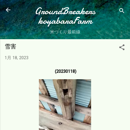
スキップしてメイン コンテンツに移動
GroundBreakers
koyabaraFarm
米つくり最前線
雪害
1月 18, 2023
(20230118)