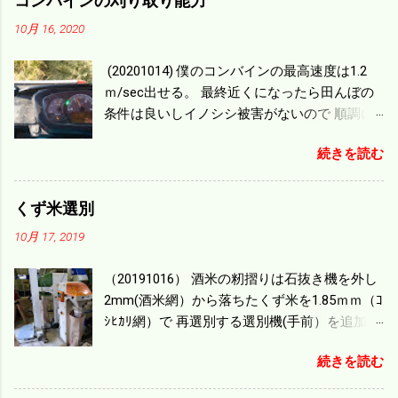
コンバインの刈り取り能力
10月 16, 2020
(20201014) 僕のコンバインの最高速度は1.2
ｍ/sec出せる。 最終近くになったら田んぼの
条件は良いしイノシシ被害がないので 順調に
刈り進んでいる。 直進だけの計算は72
続きを読む
ｍ/min、4.32ｋｍ/hrになり 幅は約2ｍだから
0.864/haの作業能力がある。 実際は回転した
り籾の排出などがあり 長方形の田んぼでも１/
くず米選別
４ぐらいまで能率は下がる。 4条刈りで38psは
10月 17, 2019
一番下の機種でもう100万足せば 9PSアップの
毎秒20ｃｍ速いのがあったが 籾の運搬や乾燥
（20191016） 酒米の籾摺りは石抜き機を外し
機の容量、籾摺りの能力などのバランスの問
2mm(酒米網）から落ちたくず米を1.85ｍｍ（ｺ
題で 今の機種で満足している。 というより買
ｼﾋｶﾘ網）で 再選別する選別機(手前）を追加す
った時はまだ耕作面積が少なく手が出せ 無か
る。 選別された酒米は未熟米として普通のく
ったのが本音だ。 4条刈りでも60･70㎰という
続きを読む
ず米より2倍近い値段になる。 後で選別するの
のがある。キャビン付きだから一度は乗って
には手間がかかるので 一度に選別するやり方
みたいと思う。 町内では5条刈りの100㎰で作