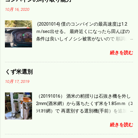
10月 16, 2020
(20201014) 僕のコンバインの最高速度は1.2
ｍ/sec出せる。 最終近くになったら田んぼの
条件は良いしイノシシ被害がないので 順調に
刈り進んでいる。 直進だけの計算は72
続きを読む
ｍ/min、4.32ｋｍ/hrになり 幅は約2ｍだから
0.864/haの作業能力がある。 実際は回転した
り籾の排出などがあり 長方形の田んぼでも１/
くず米選別
４ぐらいまで能率は下がる。 4条刈りで38psは
10月 17, 2019
一番下の機種でもう100万足せば 9PSアップの
毎秒20ｃｍ速いのがあったが 籾の運搬や乾燥
（20191016） 酒米の籾摺りは石抜き機を外し
機の容量、籾摺りの能力などのバランスの問
2mm(酒米網）から落ちたくず米を1.85ｍｍ（ｺ
題で 今の機種で満足している。 というより買
ｼﾋｶﾘ網）で 再選別する選別機(手前）を追加す
った時はまだ耕作面積が少なく手が出せ 無か
る。 選別された酒米は未熟米として普通のく
ったのが本音だ。 4条刈りでも60･70㎰という
続きを読む
ず米より2倍近い値段になる。 後で選別するの
のがある。キャビン付きだから一度は乗って
には手間がかかるので 一度に選別するやり方
みたいと思う。 町内では5条刈りの100㎰で作