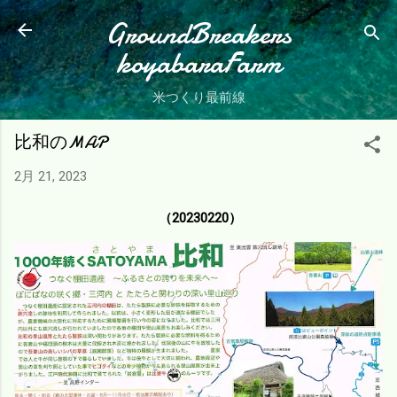
スキップしてメイン コンテンツに移動
GroundBreakers
koyabaraFarm
米つくり最前線
比和のMAP
2月 21, 2023
（20230220）