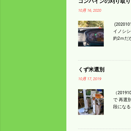
コンバインの刈り取り
10月 16, 2020
(202
イノシシ
約2ｍだ
１/４ぐ
ｃｍ速い
足してい
も60･
くず米選別
㎰で作業
10月 17, 2019
りは残り
（2019
で 再選
段になる
た。 今
る。 籾
う。 実