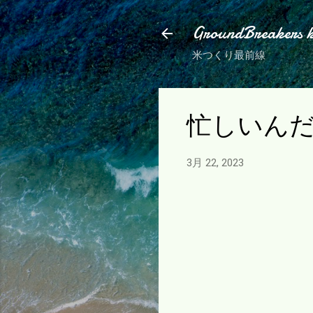
GroundBreakers 
米つくり最前線
忙しいん
3月 22, 2023