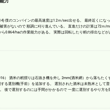
能力
01014) 僕のコンバインの最高速度は1.2ｍ/sec出せる。 最終近く
被害がないので 順調に刈り進んでいる。 直進だけの計算は72ｍ/min、
から0.864/haの作業能力がある。 実際は回転したり籾の排出など
らいまで能率は下がる。 4条刈りで38psは一番下の機種でもう100万
のがあったが 籾の運搬や乾燥機の容量、籾摺りの能力などのバラン
る。 というより買った時はまだ耕作面積が少なく手が出せ 無かっ
70㎰というのがある。キャビン付きだから一度は乗ってみたいと思う。
する人がいる。 秋作業は儲かるというのが定説だが 本当のところ
１haを切った。 明日一気に済ませる。
1016） 酒米の籾摺りは石抜き機を外し 2mm(酒米網）から落ちたくず米
別する選別機(手前）を追加する。 選別された酒米は未熟米として
。 後で選別するのには手間がかかるので 一度に選別するやり方を
年は酒米30㎏を40袋したところで未熟が3袋出る。 1.85ｍｍ以下
摺りをしていてくず米の袋の交換はラインを止めるほど忙しい。 広
感としては90が正しいと思うが こんな年はくず米が多い。 食協と