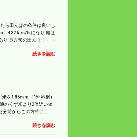
になったら田んぼの条件は良いし
4.32ｋｍ/hrになり 幅は
があり 長方形の田んぼでも
足せば 9PSアップの毎秒20
続きを読む
スの問題で 今の機種で満
たのが本音だ。 4条刈りで
 町内では5条刈りの100
は知る由もない。 僕の稲刈
を1.85ｍｍ（ｺｼﾋｶﾘ網）
普通のくず米より2倍近い値
随分前からこの方式にし
のくず米を合わせると5袋にな
続きを読む
島県の作況指数は98だとい
いう米を扱う会社の社員が言