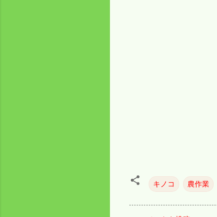
キノコ
農作業