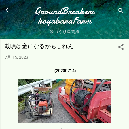
スキップしてメイン コンテンツに移動
GroundBreakers
koyabaraFarm
米つくり最前線
動噴は金になるかもしれん
7月 15, 2023
(20230714)