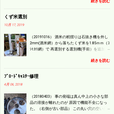
続きを読む
ｍ/min、4.32ｋｍ/hrになり 幅は約2ｍだから
0.864/haの作業能力がある。 実際は回転した
り籾の排出などがあり 長方形の田んぼでも１/
くず米選別
４ぐらいまで能率は下がる。 4条刈りで38psは
10月 17, 2019
一番下の機種でもう100万足せば 9PSアップの
毎秒20ｃｍ速いのがあったが 籾の運搬や乾燥
（20191016） 酒米の籾摺りは石抜き機を外し
機の容量、籾摺りの能力などのバランスの問
2mm(酒米網）から落ちたくず米を1.85ｍｍ（ｺ
題で 今の機種で満足している。 というより買
ｼﾋｶﾘ網）で 再選別する選別機(手前）を追加す
った時はまだ耕作面積が少なく手が出せ 無か
る。 選別された酒米は未熟米として普通のく
ったのが本音だ。 4条刈りでも60･70㎰という
続きを読む
ず米より2倍近い値段になる。 後で選別するの
のがある。キャビン付きだから一度は乗って
には手間がかかるので 一度に選別するやり方
みたいと思う。 町内では5条刈りの100㎰で作
を随分前からこの方式にした。 今年は酒米30
業する人がいる。 秋作業は儲かるというのが
ﾌﾞﾛｰﾄﾞｷｬｽﾀｰ修理
㎏を40袋したところで未熟が3袋出る。 1.85ｍ
定説だが 本当のところは知る由もない。 僕の
4月 06, 2018
ｍ以下のくず米を合わせると5袋になる。 籾摺
稲刈りは残り１haを切った。 明日一気に済ま
りをしていてくず米の袋の交換はラインを止
せる。
（20180403） 事の発端は真ん中上の小さな部
めるほど忙しい。 広島県の作況指数は98だと
品の溶接が離れたのが 原因で機能不全になっ
いう。 実感としては90が正しいと思うが こん
た。（右側が古い部品） この丸い穴の空いた
な年はくず米が多い。 食協という米を扱う会