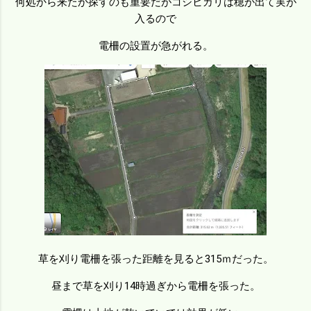
何処から来たか探すのも重要だがコシヒカリは穂が出て実が
入るので
電柵の設置が急がれる。
草を刈り電柵を張った距離を見ると315ｍだった。
昼まで草を刈り14時過ぎから電柵を張った。