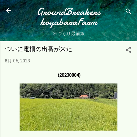
スキップしてメイン コンテンツに移動
GroundBreakers
koyabaraFarm
米つくり最前線
ついに電柵の出番が来た
8月 05, 2023
(20230804)