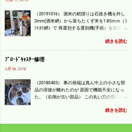
一番下の機種でもう100万足せば 9PSアップの
毎秒20ｃｍ速いのがあったが 籾の運搬や乾燥
（20191016） 酒米の籾摺りは石抜き機を外し
機の容量、籾摺りの能力などのバランスの問
2mm(酒米網）から落ちたくず米を1.85ｍｍ（ｺ
題で 今の機種で満足している。 というより買
ｼﾋｶﾘ網）で 再選別する選別機(手前）を追加す
った時はまだ耕作面積が少なく手が出せ 無か
る。 選別された酒米は未熟米として普通のく
ったのが本音だ。 4条刈りでも60･70㎰という
続きを読む
ず米より2倍近い値段になる。 後で選別するの
のがある。キャビン付きだから一度は乗って
には手間がかかるので 一度に選別するやり方
みたいと思う。 町内では5条刈りの100㎰で作
を随分前からこの方式にした。 今年は酒米30
業する人がいる。 秋作業は儲かるというのが
ﾌﾞﾛｰﾄﾞｷｬｽﾀｰ修理
㎏を40袋したところで未熟が3袋出る。 1.85ｍ
定説だが 本当のところは知る由もない。 僕の
4月 06, 2018
ｍ以下のくず米を合わせると5袋になる。 籾摺
稲刈りは残り１haを切った。 明日一気に済ま
りをしていてくず米の袋の交換はラインを止
せる。
（20180403） 事の発端は真ん中上の小さな部
めるほど忙しい。 広島県の作況指数は98だと
品の溶接が離れたのが 原因で機能不全になっ
いう。 実感としては90が正しいと思うが こん
た。（右側が古い部品） この丸い穴の空いた
な年はくず米が多い。 食協という米を扱う会
ステンレス部品を二枚重ねることで 肥料の落
社の社員が言っていた。 今年は7月の日照不足
続きを読む
下を調整するシャッターになっている。 シャ
と8月の酷暑、あげくウンカの被害と トリプル
ッターを閉めたところで壊れたのでこの機械
パンチで米が不足しているという。 僕はウン
は全く使えなくなった。 部品のステンレスの
カの被害は免れたがイノシシの被害が目立