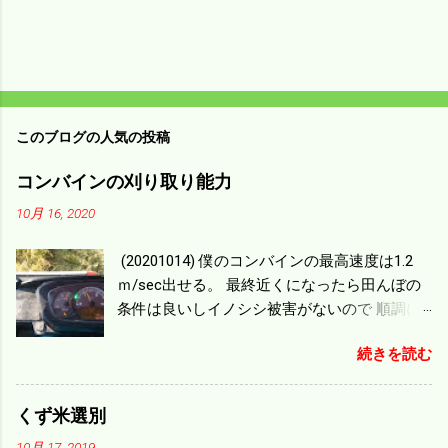
このブログの人気の投稿
コンバインの刈り取り能力
10月 16, 2020
(20201014) 僕のコンバインの最高速度は1.2
ｍ/sec出せる。 最終近くになったら田んぼの
条件は良いしイノシシ被害がないので 順調に
刈り進んでいる。 直進だけの計算は72
続きを読む
ｍ/min、4.32ｋｍ/hrになり 幅は約2ｍだから
0.864/haの作業能力がある。 実際は回転した
り籾の排出などがあり 長方形の田んぼでも１/
くず米選別
４ぐらいまで能率は下がる。 4条刈りで38psは
10月 17, 2019