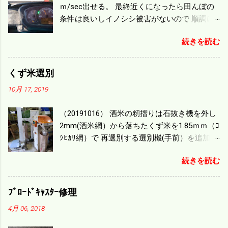
ｍ/sec出せる。 最終近くになったら田んぼの
条件は良いしイノシシ被害がないので 順調に
刈り進んでいる。 直進だけの計算は72
続きを読む
ｍ/min、4.32ｋｍ/hrになり 幅は約2ｍだから
0.864/haの作業能力がある。 実際は回転した
り籾の排出などがあり 長方形の田んぼでも１/
くず米選別
４ぐらいまで能率は下がる。 4条刈りで38psは
10月 17, 2019
一番下の機種でもう100万足せば 9PSアップの
毎秒20ｃｍ速いのがあったが 籾の運搬や乾燥
（20191016） 酒米の籾摺りは石抜き機を外し
機の容量、籾摺りの能力などのバランスの問
2mm(酒米網）から落ちたくず米を1.85ｍｍ（ｺ
題で 今の機種で満足している。 というより買
ｼﾋｶﾘ網）で 再選別する選別機(手前）を追加す
った時はまだ耕作面積が少なく手が出せ 無か
る。 選別された酒米は未熟米として普通のく
ったのが本音だ。 4条刈りでも60･70㎰という
続きを読む
ず米より2倍近い値段になる。 後で選別するの
のがある。キャビン付きだから一度は乗って
には手間がかかるので 一度に選別するやり方
みたいと思う。 町内では5条刈りの100㎰で作
を随分前からこの方式にした。 今年は酒米30
業する人がいる。 秋作業は儲かるというのが
ﾌﾞﾛｰﾄﾞｷｬｽﾀｰ修理
㎏を40袋したところで未熟が3袋出る。 1.85ｍ
定説だが 本当のところは知る由もない。 僕の
4月 06, 2018
ｍ以下のくず米を合わせると5袋になる。 籾摺
稲刈りは残り１haを切った。 明日一気に済ま
りをしていてくず米の袋の交換はラインを止
せる。