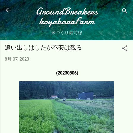
スキップしてメイン コンテンツに移動
GroundBreakers
koyabaraFarm
米つくり最前線
追い出しはしたが不安は残る
8月 07, 2023
(20230806)