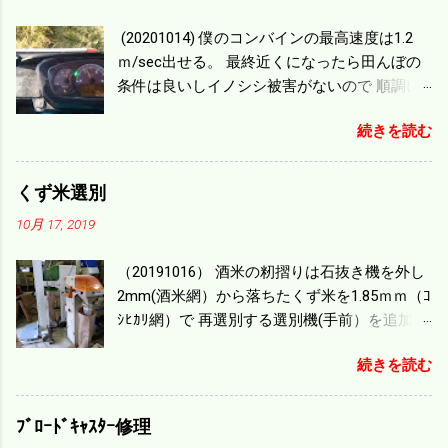
(20201014) 僕のコンバインの最高速度は1.2
ｍ/sec出せる。 最終近くになったら田んぼの
条件は良いしイノシシ被害がないので 順調に
刈り進んでいる。 直進だけの計算は72
続きを読む
ｍ/min、4.32ｋｍ/hrになり 幅は約2ｍだから
0.864/haの作業能力がある。 実際は回転した
り籾の排出などがあり 長方形の田んぼでも１/
くず米選別
４ぐらいまで能率は下がる。 4条刈りで38psは
10月 17, 2019
一番下の機種でもう100万足せば 9PSアップの
毎秒20ｃｍ速いのがあったが 籾の運搬や乾燥
（20191016） 酒米の籾摺りは石抜き機を外し
機の容量、籾摺りの能力などのバランスの問
2mm(酒米網）から落ちたくず米を1.85ｍｍ（ｺ
題で 今の機種で満足している。 というより買
ｼﾋｶﾘ網）で 再選別する選別機(手前）を追加す
った時はまだ耕作面積が少なく手が出せ 無か
る。 選別された酒米は未熟米として普通のく
ったのが本音だ。 4条刈りでも60･70㎰という
続きを読む
ず米より2倍近い値段になる。 後で選別するの
のがある。キャビン付きだから一度は乗って
には手間がかかるので 一度に選別するやり方
みたいと思う。 町内では5条刈りの100㎰で作
を随分前からこの方式にした。 今年は酒米30
業する人がいる。 秋作業は儲かるというのが
ﾌﾞﾛｰﾄﾞｷｬｽﾀｰ修理
㎏を40袋したところで未熟が3袋出る。 1.85ｍ
定説だが 本当のところは知る由もない。 僕の