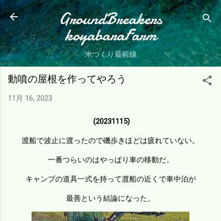
スキップしてメイン コンテンツに移動
GroundBreakers
koyabaraFarm
米つくり最前線
動噴の屋根を作ってやろう
11月 16, 2023
(20231115)
渡船で波止に渡ったので磯歩きほどは疲れていない。
一番つらいのはやっぱり車の移動だ。
キャンプの道具一式を持って渡船の近くで車中泊が
最善という結論になった。