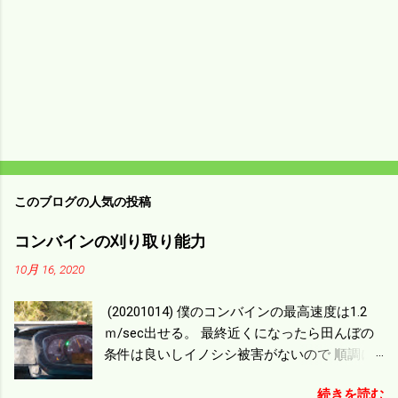
このブログの人気の投稿
コンバインの刈り取り能力
10月 16, 2020
(20201014) 僕のコンバインの最高速度は1.2
ｍ/sec出せる。 最終近くになったら田んぼの
条件は良いしイノシシ被害がないので 順調に
刈り進んでいる。 直進だけの計算は72
続きを読む
ｍ/min、4.32ｋｍ/hrになり 幅は約2ｍだから