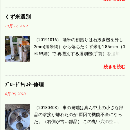
0.864/haの作業能力がある。 実際は回転した
り籾の排出などがあり 長方形の田んぼでも１/
くず米選別
４ぐらいまで能率は下がる。 4条刈りで38psは
10月 17, 2019
一番下の機種でもう100万足せば 9PSアップの
毎秒20ｃｍ速いのがあったが 籾の運搬や乾燥
（20191016） 酒米の籾摺りは石抜き機を外し
機の容量、籾摺りの能力などのバランスの問
2mm(酒米網）から落ちたくず米を1.85ｍｍ（ｺ
題で 今の機種で満足している。 というより買
ｼﾋｶﾘ網）で 再選別する選別機(手前）を追加す
った時はまだ耕作面積が少なく手が出せ 無か
る。 選別された酒米は未熟米として普通のく
ったのが本音だ。 4条刈りでも60･70㎰という
続きを読む
ず米より2倍近い値段になる。 後で選別するの
のがある。キャビン付きだから一度は乗って
には手間がかかるので 一度に選別するやり方
みたいと思う。 町内では5条刈りの100㎰で作
を随分前からこの方式にした。 今年は酒米30
業する人がいる。 秋作業は儲かるというのが
ﾌﾞﾛｰﾄﾞｷｬｽﾀｰ修理
㎏を40袋したところで未熟が3袋出る。 1.85ｍ
定説だが 本当のところは知る由もない。 僕の
4月 06, 2018
ｍ以下のくず米を合わせると5袋になる。 籾摺
稲刈りは残り１haを切った。 明日一気に済ま
りをしていてくず米の袋の交換はラインを止
せる。
（20180403） 事の発端は真ん中上の小さな部
めるほど忙しい。 広島県の作況指数は98だと
品の溶接が離れたのが 原因で機能不全になっ
いう。 実感としては90が正しいと思うが こん
た。（右側が古い部品） この丸い穴の空いた
な年はくず米が多い。 食協という米を扱う会
ステンレス部品を二枚重ねることで 肥料の落