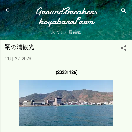
スキップしてメイン コンテンツに移動
GroundBreakers
koyabaraFarm
米つくり最前線
鞆の浦観光
11月 27, 2023
(20231126)