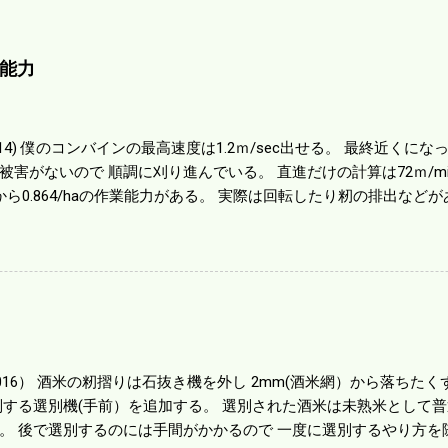
能力
01014) 僕のコンバインの最高速度は1.2ｍ/sec出せる。 最終近く
被害がないので 順調に刈り進んでいる。 直進だけの計算は72ｍ/min、
から0.864/haの作業能力がある。 実際は回転したり籾の排出など
らいまで能率は下がる。 4条刈りで38psは一番下の機種でもう100万
のがあったが 籾の運搬や乾燥機の容量、籾摺りの能力などのバラン
る。 というより買った時はまだ耕作面積が少なく手が出せ 無かっ
70㎰というのがある。キャビン付きだから一度は乗ってみたいと思う。
する人がいる。 秋作業は儲かるというのが定説だが 本当のところ
１haを切った。 明日一気に済ませる。
1016） 酒米の籾摺りは石抜き機を外し 2mm(酒米網）から落ちたくず米
別する選別機(手前）を追加する。 選別された酒米は未熟米として
。 後で選別するのには手間がかかるので 一度に選別するやり方を