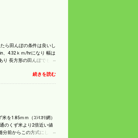
になったら田んぼの条件は良いし
4.32ｋｍ/hrになり 幅は
があり 長方形の田んぼでも
足せば 9PSアップの毎秒20
続きを読む
スの問題で 今の機種で満
たのが本音だ。 4条刈りで
 町内では5条刈りの100
は知る由もない。 僕の稲刈
を1.85ｍｍ（ｺｼﾋｶﾘ網）
普通のくず米より2倍近い値
随分前からこの方式にし