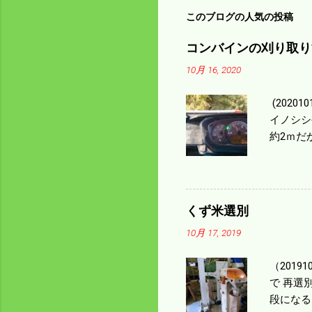
このブログの人気の投稿
コンバインの刈り取り
10月 16, 2020
(202
イノシシ
約2ｍだ
１/４ぐ
ｃｍ速い
足してい
も60･
くず米選別
㎰で作業
10月 17, 2019
りは残り
（2019
で 再選
段になる