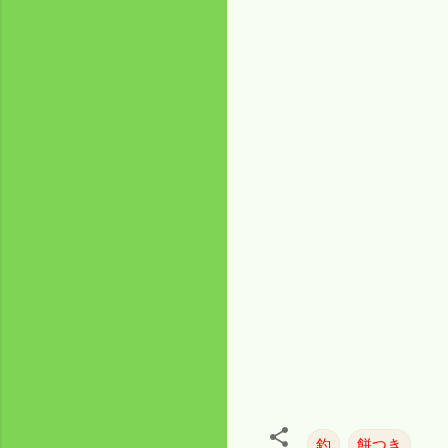
釣
餅つき