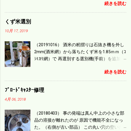
続きを読む
ｍ/min、4.32ｋｍ/hrになり 幅は約2ｍだから
0.864/haの作業能力がある。 実際は回転した
り籾の排出などがあり 長方形の田んぼでも１/
くず米選別
４ぐらいまで能率は下がる。 4条刈りで38psは
10月 17, 2019
一番下の機種でもう100万足せば 9PSアップの
毎秒20ｃｍ速いのがあったが 籾の運搬や乾燥
（20191016） 酒米の籾摺りは石抜き機を外し
機の容量、籾摺りの能力などのバランスの問
2mm(酒米網）から落ちたくず米を1.85ｍｍ（ｺ
題で 今の機種で満足している。 というより買
ｼﾋｶﾘ網）で 再選別する選別機(手前）を追加す
った時はまだ耕作面積が少なく手が出せ 無か
る。 選別された酒米は未熟米として普通のく
ったのが本音だ。 4条刈りでも60･70㎰という
続きを読む
ず米より2倍近い値段になる。 後で選別するの
のがある。キャビン付きだから一度は乗って
には手間がかかるので 一度に選別するやり方
みたいと思う。 町内では5条刈りの100㎰で作
を随分前からこの方式にした。 今年は酒米30
業する人がいる。 秋作業は儲かるというのが
ﾌﾞﾛｰﾄﾞｷｬｽﾀｰ修理
㎏を40袋したところで未熟が3袋出る。 1.85ｍ
定説だが 本当のところは知る由もない。 僕の
4月 06, 2018
ｍ以下のくず米を合わせると5袋になる。 籾摺
稲刈りは残り１haを切った。 明日一気に済ま
りをしていてくず米の袋の交換はラインを止
せる。
（20180403） 事の発端は真ん中上の小さな部
めるほど忙しい。 広島県の作況指数は98だと
品の溶接が離れたのが 原因で機能不全になっ
いう。 実感としては90が正しいと思うが こん
た。（右側が古い部品） この丸い穴の空いた
な年はくず米が多い。 食協という米を扱う会