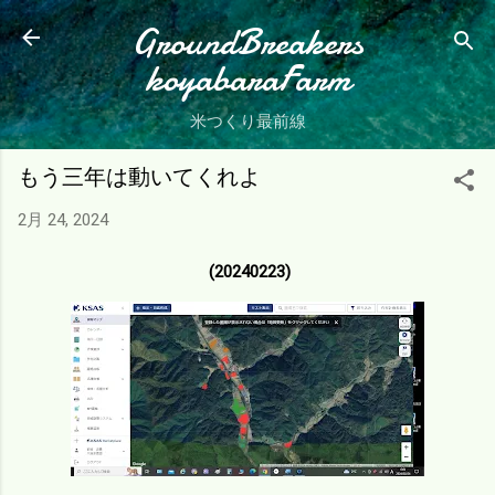
スキップしてメイン コンテンツに移動
GroundBreakers
koyabaraFarm
米つくり最前線
もう三年は動いてくれよ
2月 24, 2024
(20240223)