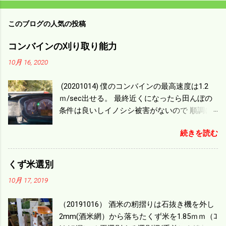
このブログの人気の投稿
コンバインの刈り取り能力
10月 16, 2020
(20201014) 僕のコンバインの最高速度は1.2
ｍ/sec出せる。 最終近くになったら田んぼの
条件は良いしイノシシ被害がないので 順調に
刈り進んでいる。 直進だけの計算は72
続きを読む
ｍ/min、4.32ｋｍ/hrになり 幅は約2ｍだから
0.864/haの作業能力がある。 実際は回転した
り籾の排出などがあり 長方形の田んぼでも１/
くず米選別
４ぐらいまで能率は下がる。 4条刈りで38psは
10月 17, 2019
一番下の機種でもう100万足せば 9PSアップの
毎秒20ｃｍ速いのがあったが 籾の運搬や乾燥
（20191016） 酒米の籾摺りは石抜き機を外し
機の容量、籾摺りの能力などのバランスの問
2mm(酒米網）から落ちたくず米を1.85ｍｍ（ｺ
題で 今の機種で満足している。 というより買