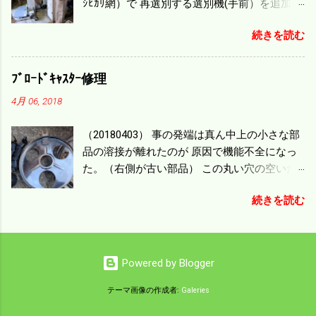
ｼﾋｶﾘ網）で 再選別する選別機(手前）を追加す
った時はまだ耕作面積が少なく手が出せ 無か
る。 選別された酒米は未熟米として普通のく
ったのが本音だ。 4条刈りでも60･70㎰という
続きを読む
ず米より2倍近い値段になる。 後で選別するの
のがある。キャビン付きだから一度は乗って
には手間がかかるので 一度に選別するやり方
みたいと思う。 町内では5条刈りの100㎰で作
を随分前からこの方式にした。 今年は酒米30
業する人がいる。 秋作業は儲かるというのが
ﾌﾞﾛｰﾄﾞｷｬｽﾀｰ修理
㎏を40袋したところで未熟が3袋出る。 1.85ｍ
定説だが 本当のところは知る由もない。 僕の
4月 06, 2018
ｍ以下のくず米を合わせると5袋になる。 籾摺
稲刈りは残り１haを切った。 明日一気に済ま
りをしていてくず米の袋の交換はラインを止
せる。
（20180403） 事の発端は真ん中上の小さな部
めるほど忙しい。 広島県の作況指数は98だと
品の溶接が離れたのが 原因で機能不全になっ
いう。 実感としては90が正しいと思うが こん
た。（右側が古い部品） この丸い穴の空いた
な年はくず米が多い。 食協という米を扱う会
ステンレス部品を二枚重ねることで 肥料の落
社の社員が言っていた。 今年は7月の日照不足
続きを読む
下を調整するシャッターになっている。 シャ
と8月の酷暑、あげくウンカの被害と トリプル
ッターを閉めたところで壊れたのでこの機械
パンチで米が不足しているという。 僕はウン
は全く使えなくなった。 部品のステンレスの
カの被害は免れたがイノシシの被害が目立
厚みはあるのだが 板の方は薄いので腐ってめ
つ。 僕の最終作況指数はどんなことになるの
Powered by Blogger
くれたようだ。 左の黒い部品は鋳物で恐ろし
か興味深い。
く高い部品だ。 不満はあるが本体を買うこと
テーマ画像の作成者:
Galeries
を思えば安いもので精神衛生上 納得したこと