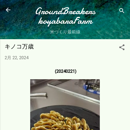
スキップしてメイン コンテンツに移動
GroundBreakers
koyabaraFarm
米つくり最前線
キノコ万歳
2月 22, 2024
(20240221)