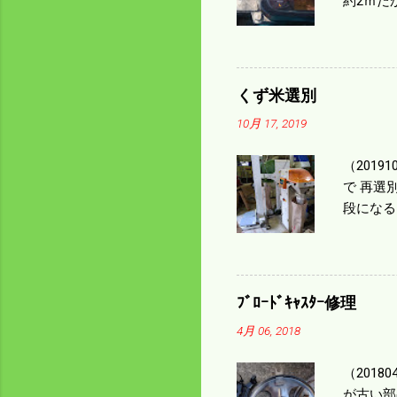
約2ｍだ
１/４ぐ
ｃｍ速い
足してい
も60･
くず米選別
㎰で作業
10月 17, 2019
りは残り
（2019
で 再選
段になる
た。 今
る。 籾
う。 実
っていた
ﾌﾞﾛｰﾄﾞｷｬｽﾀｰ修理
いるとい
4月 06, 2018
になるの
（201
が古い部