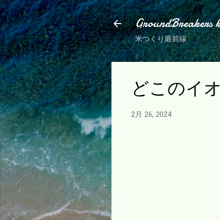
GroundBreakers 
米つくり最前線
どこのイ
2月 26, 2024