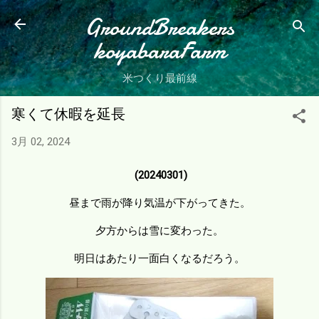
スキップしてメイン コンテンツに移動
GroundBreakers
koyabaraFarm
米つくり最前線
寒くて休暇を延長
3月 02, 2024
(20240301)
昼まで雨が降り気温が下がってきた。
夕方からは雪に変わった。
明日はあたり一面白くなるだろう。