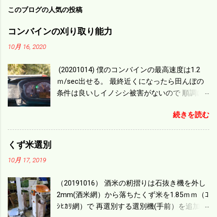
このブログの人気の投稿
コンバインの刈り取り能力
10月 16, 2020
(20201014) 僕のコンバインの最高速度は1.2
ｍ/sec出せる。 最終近くになったら田んぼの
条件は良いしイノシシ被害がないので 順調に
刈り進んでいる。 直進だけの計算は72
続きを読む
ｍ/min、4.32ｋｍ/hrになり 幅は約2ｍだから
0.864/haの作業能力がある。 実際は回転した
り籾の排出などがあり 長方形の田んぼでも１/
くず米選別
４ぐらいまで能率は下がる。 4条刈りで38psは
10月 17, 2019
一番下の機種でもう100万足せば 9PSアップの
毎秒20ｃｍ速いのがあったが 籾の運搬や乾燥
（20191016） 酒米の籾摺りは石抜き機を外し
機の容量、籾摺りの能力などのバランスの問
2mm(酒米網）から落ちたくず米を1.85ｍｍ（ｺ
題で 今の機種で満足している。 というより買
ｼﾋｶﾘ網）で 再選別する選別機(手前）を追加す
った時はまだ耕作面積が少なく手が出せ 無か