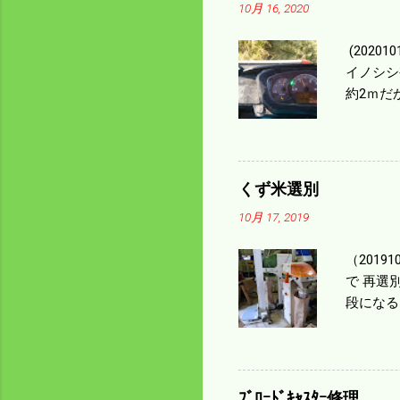
10月 16, 2020
(202
イノシシ
約2ｍだ
１/４ぐ
ｃｍ速い
足してい
も60･
くず米選別
㎰で作業
10月 17, 2019
りは残り
（2019
で 再選
段になる
た。 今
る。 籾
う。 実
っていた
ﾌﾞﾛｰﾄﾞｷｬｽﾀｰ修理