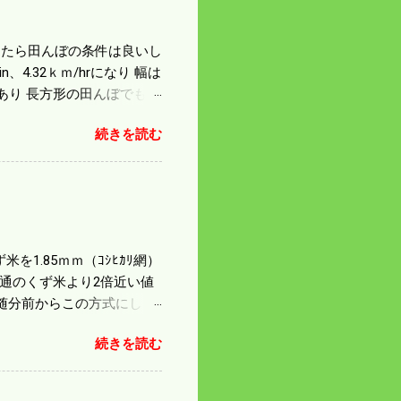
になったら田んぼの条件は良いし
4.32ｋｍ/hrになり 幅は
があり 長方形の田んぼでも
足せば 9PSアップの毎秒20
続きを読む
スの問題で 今の機種で満
たのが本音だ。 4条刈りで
 町内では5条刈りの100
は知る由もない。 僕の稲刈
を1.85ｍｍ（ｺｼﾋｶﾘ網）
普通のくず米より2倍近い値
随分前からこの方式にし
のくず米を合わせると5袋にな
続きを読む
島県の作況指数は98だとい
いう米を扱う会社の社員が言
リプルパンチで米が不足して