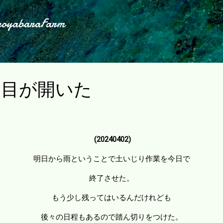
スキップしてメイン コンテンツに移動
koyabaraFarm
両目が開いた
(20240402)
明日から雨ということで土いじり作業を今日で
終了させた。
もう少し残ってはいるんだけれども
後々の日程もあるので踏ん切りをつけた。