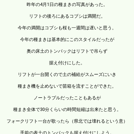
昨年の4月1日の種まきの写真があった。
リフトの後ろにあるコブシは満開だ。
今年の満開はコブシも桜も一週間は遅いと思う。
今年の種まきは基本的にこのスタイルだったが
奥の床土のトンパックはリフトで吊らず
据え付けにした。
リフトが一台開くので土の補給がスムーズにいき
種まき機を止めないで苗箱を流すことができた。
ノートラブルだったこともあるが
種まき全体で30分くらいの時間短縮は出来たと思う。
フォークリフト一台が歌ったら（県北では壊れるという意）
手前の表土のトンパックも据え付けにしよう。