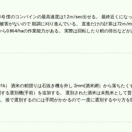
01014) 僕のコンバインの最高速度は1.2ｍ/sec出せる。 最終近く
被害がないので 順調に刈り進んでいる。 直進だけの計算は72ｍ/min、
から0.864/haの作業能力がある。 実際は回転したり籾の排出など
らいまで能率は下がる。 4条刈りで38psは一番下の機種でもう100万
のがあったが 籾の運搬や乾燥機の容量、籾摺りの能力などのバラン
る。 というより買った時はまだ耕作面積が少なく手が出せ 無かっ
70㎰というのがある。キャビン付きだから一度は乗ってみたいと思う。
する人がいる。 秋作業は儲かるというのが定説だが 本当のところ
１haを切った。 明日一気に済ませる。
1016） 酒米の籾摺りは石抜き機を外し 2mm(酒米網）から落ちたくず米
別する選別機(手前）を追加する。 選別された酒米は未熟米として
。 後で選別するのには手間がかかるので 一度に選別するやり方を
年は酒米30㎏を40袋したところで未熟が3袋出る。 1.85ｍｍ以下
摺りをしていてくず米の袋の交換はラインを止めるほど忙しい。 広
感としては90が正しいと思うが こんな年はくず米が多い。 食協と
。 今年は7月の日照不足と8月の酷暑、あげくウンカの被害と ト