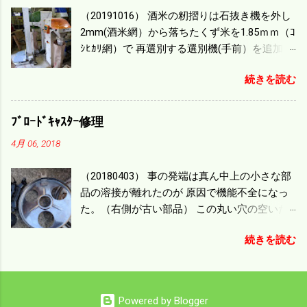
毎秒20ｃｍ速いのがあったが 籾の運搬や乾燥
（20191016） 酒米の籾摺りは石抜き機を外し
機の容量、籾摺りの能力などのバランスの問
2mm(酒米網）から落ちたくず米を1.85ｍｍ（ｺ
題で 今の機種で満足している。 というより買
ｼﾋｶﾘ網）で 再選別する選別機(手前）を追加す
った時はまだ耕作面積が少なく手が出せ 無か
る。 選別された酒米は未熟米として普通のく
ったのが本音だ。 4条刈りでも60･70㎰という
続きを読む
ず米より2倍近い値段になる。 後で選別するの
のがある。キャビン付きだから一度は乗って
には手間がかかるので 一度に選別するやり方
みたいと思う。 町内では5条刈りの100㎰で作
を随分前からこの方式にした。 今年は酒米30
業する人がいる。 秋作業は儲かるというのが
ﾌﾞﾛｰﾄﾞｷｬｽﾀｰ修理
㎏を40袋したところで未熟が3袋出る。 1.85ｍ
定説だが 本当のところは知る由もない。 僕の
4月 06, 2018
ｍ以下のくず米を合わせると5袋になる。 籾摺
稲刈りは残り１haを切った。 明日一気に済ま
りをしていてくず米の袋の交換はラインを止
せる。
（20180403） 事の発端は真ん中上の小さな部
めるほど忙しい。 広島県の作況指数は98だと
品の溶接が離れたのが 原因で機能不全になっ
いう。 実感としては90が正しいと思うが こん
た。（右側が古い部品） この丸い穴の空いた
な年はくず米が多い。 食協という米を扱う会
ステンレス部品を二枚重ねることで 肥料の落
社の社員が言っていた。 今年は7月の日照不足
続きを読む
下を調整するシャッターになっている。 シャ
と8月の酷暑、あげくウンカの被害と トリプル
ッターを閉めたところで壊れたのでこの機械
パンチで米が不足しているという。 僕はウン
は全く使えなくなった。 部品のステンレスの
カの被害は免れたがイノシシの被害が目立
厚みはあるのだが 板の方は薄いので腐ってめ
つ。 僕の最終作況指数はどんなことになるの
Powered by Blogger