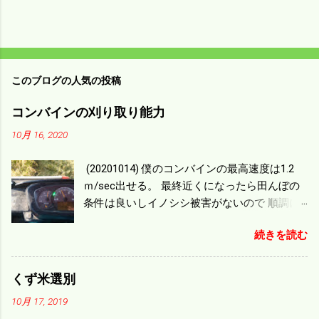
このブログの人気の投稿
コンバインの刈り取り能力
10月 16, 2020
(20201014) 僕のコンバインの最高速度は1.2
ｍ/sec出せる。 最終近くになったら田んぼの
条件は良いしイノシシ被害がないので 順調に
刈り進んでいる。 直進だけの計算は72
続きを読む
ｍ/min、4.32ｋｍ/hrになり 幅は約2ｍだから
0.864/haの作業能力がある。 実際は回転した
り籾の排出などがあり 長方形の田んぼでも１/
くず米選別
４ぐらいまで能率は下がる。 4条刈りで38psは
10月 17, 2019
一番下の機種でもう100万足せば 9PSアップの