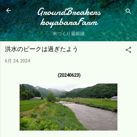
スキップしてメイン コンテンツに移動
GroundBreakers
koyabaraFarm
米つくり最前線
洪水のピークは過ぎたよう
6月 24, 2024
(20240623)