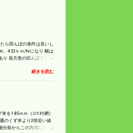
になったら田んぼの条件は良いし
4.32ｋｍ/hrになり 幅は
があり 長方形の田んぼでも
足せば 9PSアップの毎秒20
続きを読む
スの問題で 今の機種で満
たのが本音だ。 4条刈りで
 町内では5条刈りの100
は知る由もない。 僕の稲刈
を1.85ｍｍ（ｺｼﾋｶﾘ網）
普通のくず米より2倍近い値
随分前からこの方式にし