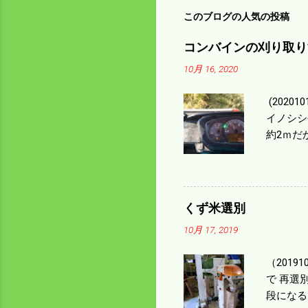
このブログの人気の投稿
コンバインの刈り取り
10月 16, 2020
(202
イノシシ
約2ｍだ
１/４ぐ
ｃｍ速い
足してい
も60･
くず米選別
㎰で作業
10月 17, 2019
りは残り
（2019
で 再選
段になる