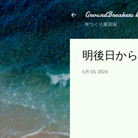
GroundBreakers 
米つくり最前線
明後日か
6月 03, 2024