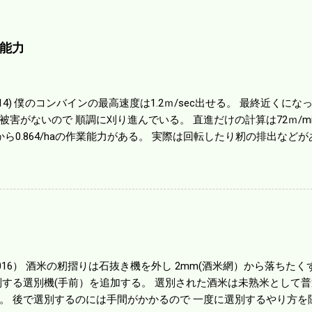
能力
01014) 僕のコンバインの最高速度は1.2ｍ/sec出せる。 最終近く
被害がないので 順調に刈り進んでいる。 直進だけの計算は72ｍ/min、
から0.864/haの作業能力がある。 実際は回転したり籾の排出など
らいまで能率は下がる。 4条刈りで38psは一番下の機種でもう100万
のがあったが 籾の運搬や乾燥機の容量、籾摺りの能力などのバラン
る。 というより買った時はまだ耕作面積が少なく手が出せ 無かっ
70㎰というのがある。キャビン付きだから一度は乗ってみたいと思う。
する人がいる。 秋作業は儲かるというのが定説だが 本当のところ
１haを切った。 明日一気に済ませる。
1016） 酒米の籾摺りは石抜き機を外し 2mm(酒米網）から落ちたくず米
別する選別機(手前）を追加する。 選別された酒米は未熟米として
。 後で選別するのには手間がかかるので 一度に選別するやり方を