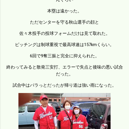
本塁は遠かった。
ただセンターを守る秋山選手の顔と
佐々木投手の投球フォームだけは見て取れた。
ピッチングは制球重視で最高球速は157kmくらい。
6回で9奪三振と完全に抑えられた。
終わってみると散発三安打、エラーで失点と後味の悪い試合
だった。
試合中はパラっとだったが帰り道は強い雨になった。