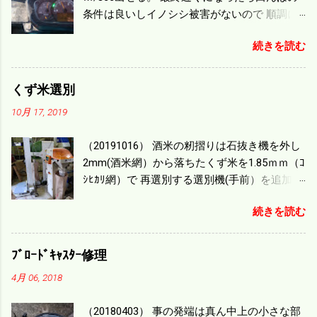
条件は良いしイノシシ被害がないので 順調に
刈り進んでいる。 直進だけの計算は72
続きを読む
ｍ/min、4.32ｋｍ/hrになり 幅は約2ｍだから
0.864/haの作業能力がある。 実際は回転した
り籾の排出などがあり 長方形の田んぼでも１/
くず米選別
４ぐらいまで能率は下がる。 4条刈りで38psは
10月 17, 2019
一番下の機種でもう100万足せば 9PSアップの
毎秒20ｃｍ速いのがあったが 籾の運搬や乾燥
（20191016） 酒米の籾摺りは石抜き機を外し
機の容量、籾摺りの能力などのバランスの問
2mm(酒米網）から落ちたくず米を1.85ｍｍ（ｺ
題で 今の機種で満足している。 というより買
ｼﾋｶﾘ網）で 再選別する選別機(手前）を追加す
った時はまだ耕作面積が少なく手が出せ 無か
る。 選別された酒米は未熟米として普通のく
ったのが本音だ。 4条刈りでも60･70㎰という
続きを読む
ず米より2倍近い値段になる。 後で選別するの
のがある。キャビン付きだから一度は乗って
には手間がかかるので 一度に選別するやり方
みたいと思う。 町内では5条刈りの100㎰で作
を随分前からこの方式にした。 今年は酒米30
業する人がいる。 秋作業は儲かるというのが
ﾌﾞﾛｰﾄﾞｷｬｽﾀｰ修理
㎏を40袋したところで未熟が3袋出る。 1.85ｍ
定説だが 本当のところは知る由もない。 僕の
4月 06, 2018
ｍ以下のくず米を合わせると5袋になる。 籾摺
稲刈りは残り１haを切った。 明日一気に済ま
りをしていてくず米の袋の交換はラインを止
せる。
（20180403） 事の発端は真ん中上の小さな部
めるほど忙しい。 広島県の作況指数は98だと