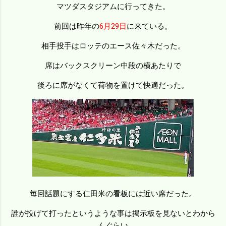
マツダスタジアムに行ってきた。
前回は昨年の
6月29日
に来ている。
相手投手はロッテのエース佐々木だった。
席はバックスクリーン中段の横あたりで
後ろに席がなくて荷物を置けて快適だった。
毎回話題にする仁田米の看板には近い席だった。
誰が投げて打ったというような事は掲示板を見ないとわから
んぐらい