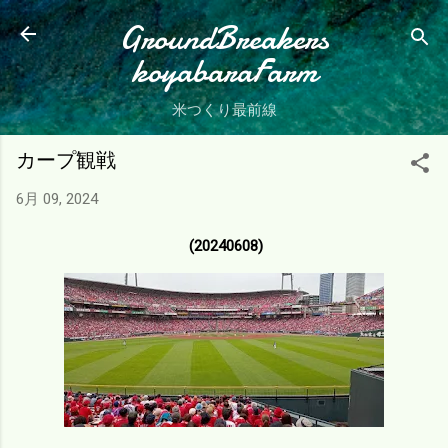
スキップしてメイン コンテンツに移動
GroundBreakers
koyabaraFarm
米つくり最前線
カープ観戦
6月 09, 2024
(20240608)