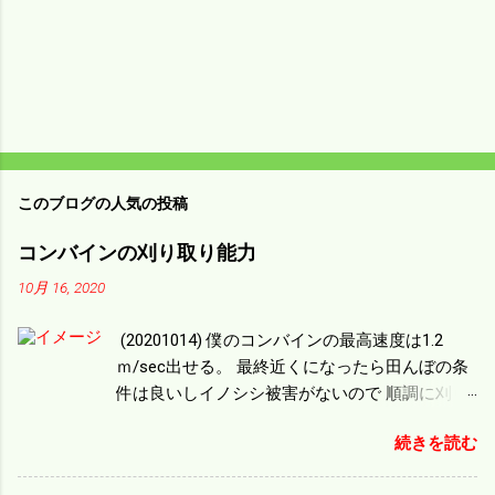
このブログの人気の投稿
コンバインの刈り取り能力
10月 16, 2020
(20201014) 僕のコンバインの最高速度は1.2
ｍ/sec出せる。 最終近くになったら田んぼの条
件は良いしイノシシ被害がないので 順調に刈り
進んでいる。 直進だけの計算は72ｍ/min、4.32
続きを読む
ｋｍ/hrになり 幅は約2ｍだから0.864/haの作業
能力がある。 実際は回転したり籾の排出などが