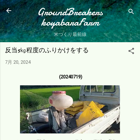
スキップしてメイン コンテンツに移動
GroundBreakers
koyabaraFarm
米つくり最前線
反当5㎏程度のふりかけをする
7月 20, 2024
(20240719)