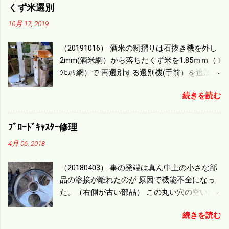
あり 長方形の田んぼでも１/４ぐらいまで能率は
くず米選別
下がる。 4条刈りで38psは一番下の機種でもう
10月 17, 2019
100万足せば 9PSアップの毎秒20ｃｍ速いのがあ
ったが 籾の運搬や乾燥機の容量、籾摺りの能力
（20191016） 酒米の籾摺りは石抜き機を外し
などのバランスの問題で 今の機種で満足してい
2mm(酒米網）から落ちたくず米を1.85ｍｍ（ｺ
る。 というより買った時はまだ耕作面積が少な
ｼﾋｶﾘ網）で 再選別する選別機(手前）を追加す
く手が出せ 無かったのが本音だ。 4条刈りでも
る。 選別された酒米は未熟米として普通のく
60･70㎰というのがある。キャビン付きだから一
続きを読む
ず米より2倍近い値段になる。 後で選別するの
度は乗ってみたいと思う。 町内では5条刈りの
には手間がかかるので 一度に選別するやり方
100㎰で作業する人がいる。 秋作業は儲かると
を随分前からこの方式にした。 今年は酒米30
いうのが定説だが 本当のところは知る由もな
ﾌﾞﾛｰﾄﾞｷｬｽﾀｰ修理
㎏を40袋したところで未熟が3袋出る。 1.85ｍ
い。 僕の稲刈りは残り１haを切った。 明日一気
4月 06, 2018
ｍ以下のくず米を合わせると5袋になる。 籾摺
に済ませる。
りをしていてくず米の袋の交換はラインを止
（20180403） 事の発端は真ん中上の小さな部
めるほど忙しい。 広島県の作況指数は98だと
品の溶接が離れたのが 原因で機能不全になっ
いう。 実感としては90が正しいと思うが こん
た。（右側が古い部品） この丸い穴の空いた
な年はくず米が多い。 食協という米を扱う会
ステンレス部品を二枚重ねることで 肥料の落
社の社員が言っていた。 今年は7月の日照不足
続きを読む
下を調整するシャッターになっている。 シャ
と8月の酷暑、あげくウンカの被害と トリプル
ッターを閉めたところで壊れたのでこの機械