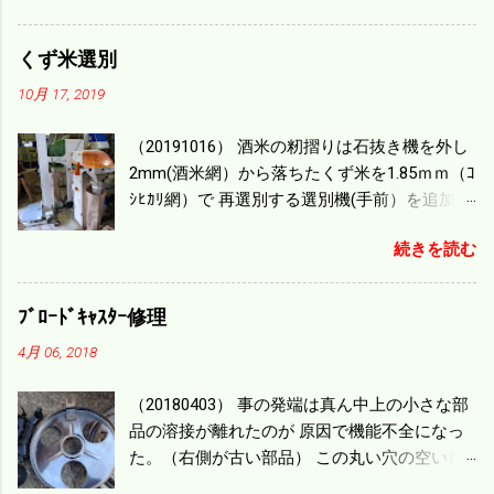
0.864/haの作業能力がある。 実際は回転した
り籾の排出などがあり 長方形の田んぼでも１/
くず米選別
４ぐらいまで能率は下がる。 4条刈りで38psは
10月 17, 2019
一番下の機種でもう100万足せば 9PSアップの
毎秒20ｃｍ速いのがあったが 籾の運搬や乾燥
（20191016） 酒米の籾摺りは石抜き機を外し
機の容量、籾摺りの能力などのバランスの問
2mm(酒米網）から落ちたくず米を1.85ｍｍ（ｺ
題で 今の機種で満足している。 というより買
ｼﾋｶﾘ網）で 再選別する選別機(手前）を追加す
った時はまだ耕作面積が少なく手が出せ 無か
る。 選別された酒米は未熟米として普通のく
ったのが本音だ。 4条刈りでも60･70㎰という
続きを読む
ず米より2倍近い値段になる。 後で選別するの
のがある。キャビン付きだから一度は乗って
には手間がかかるので 一度に選別するやり方
みたいと思う。 町内では5条刈りの100㎰で作
を随分前からこの方式にした。 今年は酒米30
業する人がいる。 秋作業は儲かるというのが
ﾌﾞﾛｰﾄﾞｷｬｽﾀｰ修理
㎏を40袋したところで未熟が3袋出る。 1.85ｍ
定説だが 本当のところは知る由もない。 僕の
4月 06, 2018
ｍ以下のくず米を合わせると5袋になる。 籾摺
稲刈りは残り１haを切った。 明日一気に済ま
りをしていてくず米の袋の交換はラインを止
せる。
（20180403） 事の発端は真ん中上の小さな部
めるほど忙しい。 広島県の作況指数は98だと
品の溶接が離れたのが 原因で機能不全になっ
いう。 実感としては90が正しいと思うが こん
た。（右側が古い部品） この丸い穴の空いた
な年はくず米が多い。 食協という米を扱う会
ステンレス部品を二枚重ねることで 肥料の落
社の社員が言っていた。 今年は7月の日照不足