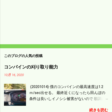
このブログの人気の投稿
コンバインの刈り取り能力
10月 16, 2020
(20201014) 僕のコンバインの最高速度は1.2
ｍ/sec出せる。 最終近くになったら田んぼの
条件は良いしイノシシ被害がないので 順調に
刈り進んでいる。 直進だけの計算は72
続きを読む
ｍ/min、4.32ｋｍ/hrになり 幅は約2ｍだから