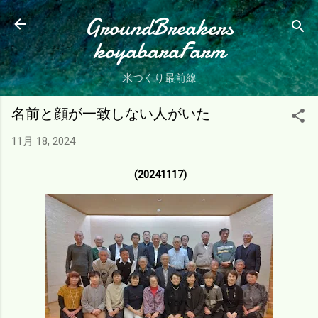
スキップしてメイン コンテンツに移動
GroundBreakers
koyabaraFarm
米つくり最前線
名前と顔が一致しない人がいた
11月 18, 2024
(20241117)