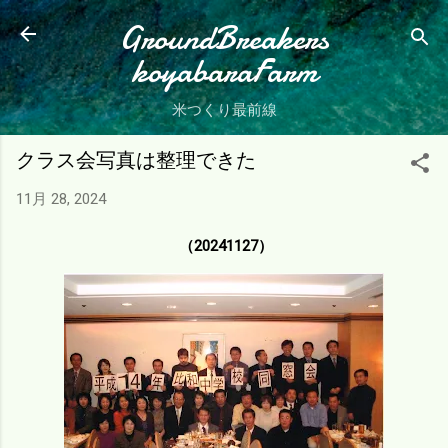
スキップしてメイン コンテンツに移動
GroundBreakers
koyabaraFarm
米つくり最前線
クラス会写真は整理できた
11月 28, 2024
（20241127）