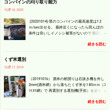
コンバインの刈り取り能力
10月 16, 2020
(20201014) 僕のコンバインの最高速度は1.2
ｍ/sec出せる。 最終近くになったら田んぼの
条件は良いしイノシシ被害がないので 順調に
刈り進んでいる。 直進だけの計算は72
続きを読む
ｍ/min、4.32ｋｍ/hrになり 幅は約2ｍだから
0.864/haの作業能力がある。 実際は回転した
り籾の排出などがあり 長方形の田んぼでも１/
くず米選別
４ぐらいまで能率は下がる。 4条刈りで38psは
10月 17, 2019
一番下の機種でもう100万足せば 9PSアップの
毎秒20ｃｍ速いのがあったが 籾の運搬や乾燥
（20191016） 酒米の籾摺りは石抜き機を外し
機の容量、籾摺りの能力などのバランスの問
2mm(酒米網）から落ちたくず米を1.85ｍｍ（ｺ
題で 今の機種で満足している。 というより買
ｼﾋｶﾘ網）で 再選別する選別機(手前）を追加す
った時はまだ耕作面積が少なく手が出せ 無か
る。 選別された酒米は未熟米として普通のく
ったのが本音だ。 4条刈りでも60･70㎰という
続きを読む
ず米より2倍近い値段になる。 後で選別するの
のがある。キャビン付きだから一度は乗って
には手間がかかるので 一度に選別するやり方
みたいと思う。 町内では5条刈りの100㎰で作