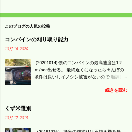
このブログの人気の投稿
コンバインの刈り取り能力
10月 16, 2020
(20201014) 僕のコンバインの最高速度は1.2
ｍ/sec出せる。 最終近くになったら田んぼの
条件は良いしイノシシ被害がないので 順調に
刈り進んでいる。 直進だけの計算は72
続きを読む
ｍ/min、4.32ｋｍ/hrになり 幅は約2ｍだから
0.864/haの作業能力がある。 実際は回転した
り籾の排出などがあり 長方形の田んぼでも１/
くず米選別
４ぐらいまで能率は下がる。 4条刈りで38psは
10月 17, 2019
一番下の機種でもう100万足せば 9PSアップの
毎秒20ｃｍ速いのがあったが 籾の運搬や乾燥
（20191016） 酒米の籾摺りは石抜き機を外し