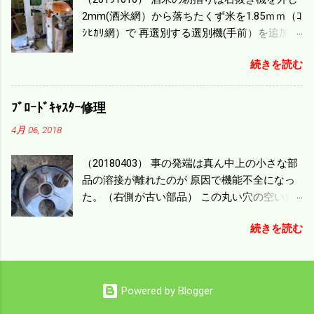
機の容量、籾摺りの能力などのバランスの問
2mm(酒米網）から落ちたくず米を1.85ｍｍ（ｺ
題で 今の機種で満足している。 というより買
ｼﾋｶﾘ網）で 再選別する選別機(手前）を追加す
った時はまだ耕作面積が少なく手が出せ 無か
る。 選別された酒米は未熟米として普通のく
ったのが本音だ。 4条刈りでも60･70㎰という
続きを読む
ず米より2倍近い値段になる。 後で選別するの
のがある。キャビン付きだから一度は乗って
には手間がかかるので 一度に選別するやり方
みたいと思う。 町内では5条刈りの100㎰で作
を随分前からこの方式にした。 今年は酒米30
業する人がいる。 秋作業は儲かるというのが
ﾌﾞﾛｰﾄﾞｷｬｽﾀｰ修理
㎏を40袋したところで未熟が3袋出る。 1.85ｍ
定説だが 本当のところは知る由もない。 僕の
4月 06, 2018
ｍ以下のくず米を合わせると5袋になる。 籾摺
稲刈りは残り１haを切った。 明日一気に済ま
りをしていてくず米の袋の交換はラインを止
せる。
（20180403） 事の発端は真ん中上の小さな部
めるほど忙しい。 広島県の作況指数は98だと
品の溶接が離れたのが 原因で機能不全になっ
いう。 実感としては90が正しいと思うが こん
た。（右側が古い部品） この丸い穴の空いた
な年はくず米が多い。 食協という米を扱う会
ステンレス部品を二枚重ねることで 肥料の落
社の社員が言っていた。 今年は7月の日照不足
続きを読む
下を調整するシャッターになっている。 シャ
と8月の酷暑、あげくウンカの被害と トリプル
ッターを閉めたところで壊れたのでこの機械
パンチで米が不足しているという。 僕はウン
は全く使えなくなった。 部品のステンレスの
カの被害は免れたがイノシシの被害が目立
厚みはあるのだが 板の方は薄いので腐ってめ
つ。 僕の最終作況指数はどんなことになるの
Powered by Blogger
くれたようだ。 左の黒い部品は鋳物で恐ろし
か興味深い。