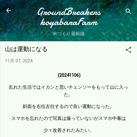
スキップしてメイン コンテンツに移動
GroundBreakers
koyabaraFarm
米つくり最前線
山は運動になる
11月 07, 2024
(20241106)
乱れた生活ではイカンと思いチェンソーをもって山に入っ
た。
斜面を右往左往するので良い運動になった。
スマホを忘れたので写真は撮っていないがスマホ中毒は
少々改善されたみたい。