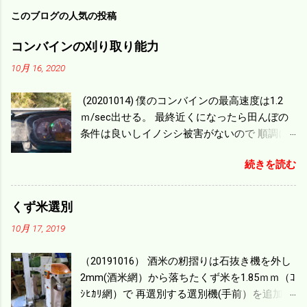
このブログの人気の投稿
コンバインの刈り取り能力
10月 16, 2020
(20201014) 僕のコンバインの最高速度は1.2
ｍ/sec出せる。 最終近くになったら田んぼの
条件は良いしイノシシ被害がないので 順調に
刈り進んでいる。 直進だけの計算は72
続きを読む
ｍ/min、4.32ｋｍ/hrになり 幅は約2ｍだから
0.864/haの作業能力がある。 実際は回転した
り籾の排出などがあり 長方形の田んぼでも１/
くず米選別
４ぐらいまで能率は下がる。 4条刈りで38psは
10月 17, 2019
一番下の機種でもう100万足せば 9PSアップの
毎秒20ｃｍ速いのがあったが 籾の運搬や乾燥
（20191016） 酒米の籾摺りは石抜き機を外し
機の容量、籾摺りの能力などのバランスの問
2mm(酒米網）から落ちたくず米を1.85ｍｍ（ｺ
題で 今の機種で満足している。 というより買
ｼﾋｶﾘ網）で 再選別する選別機(手前）を追加す
った時はまだ耕作面積が少なく手が出せ 無か