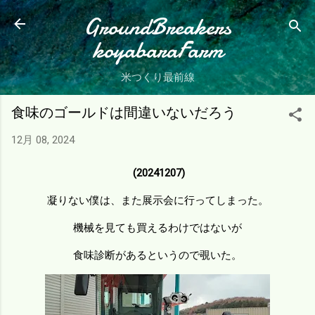
スキップしてメイン コンテンツに移動
GroundBreakers
koyabaraFarm
米つくり最前線
食味のゴールドは間違いないだろう
12月 08, 2024
(20241207)
凝りない僕は、また展示会に行ってしまった。
機械を見ても買えるわけではないが
食味診断があるというので覗いた。