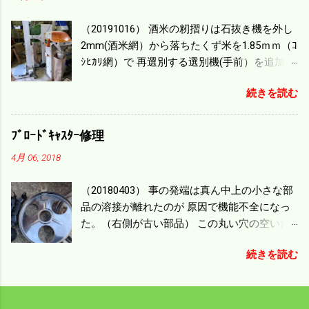
毎秒20ｃｍ速いのがあったが 籾の運搬や乾燥
（20191016） 酒米の籾摺りは石抜き機を外し
機の容量、籾摺りの能力などのバランスの問
2mm(酒米網）から落ちたくず米を1.85ｍｍ（ｺ
題で 今の機種で満足している。 というより買
ｼﾋｶﾘ網）で 再選別する選別機(手前）を追加す
った時はまだ耕作面積が少なく手が出せ 無か
る。 選別された酒米は未熟米として普通のく
ったのが本音だ。 4条刈りでも60･70㎰という
続きを読む
ず米より2倍近い値段になる。 後で選別するの
のがある。キャビン付きだから一度は乗って
には手間がかかるので 一度に選別するやり方
みたいと思う。 町内では5条刈りの100㎰で作
を随分前からこの方式にした。 今年は酒米30
業する人がいる。 秋作業は儲かるというのが
ﾌﾞﾛｰﾄﾞｷｬｽﾀｰ修理
㎏を40袋したところで未熟が3袋出る。 1.85ｍ
定説だが 本当のところは知る由もない。 僕の
4月 06, 2018
ｍ以下のくず米を合わせると5袋になる。 籾摺
稲刈りは残り１haを切った。 明日一気に済ま
りをしていてくず米の袋の交換はラインを止
せる。
（20180403） 事の発端は真ん中上の小さな部
めるほど忙しい。 広島県の作況指数は98だと
品の溶接が離れたのが 原因で機能不全になっ
いう。 実感としては90が正しいと思うが こん
た。（右側が古い部品） この丸い穴の空いた
な年はくず米が多い。 食協という米を扱う会
ステンレス部品を二枚重ねることで 肥料の落
社の社員が言っていた。 今年は7月の日照不足
続きを読む
下を調整するシャッターになっている。 シャ
と8月の酷暑、あげくウンカの被害と トリプル
ッターを閉めたところで壊れたのでこの機械
パンチで米が不足しているという。 僕はウン
は全く使えなくなった。 部品のステンレスの
カの被害は免れたがイノシシの被害が目立
厚みはあるのだが 板の方は薄いので腐ってめ