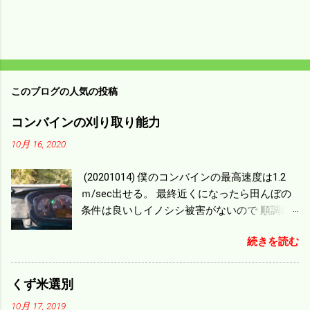
このブログの人気の投稿
コンバインの刈り取り能力
10月 16, 2020
(20201014) 僕のコンバインの最高速度は1.2
ｍ/sec出せる。 最終近くになったら田んぼの
条件は良いしイノシシ被害がないので 順調に
刈り進んでいる。 直進だけの計算は72
続きを読む
ｍ/min、4.32ｋｍ/hrになり 幅は約2ｍだから
0.864/haの作業能力がある。 実際は回転した
り籾の排出などがあり 長方形の田んぼでも１/
くず米選別
４ぐらいまで能率は下がる。 4条刈りで38psは
10月 17, 2019
一番下の機種でもう100万足せば 9PSアップの