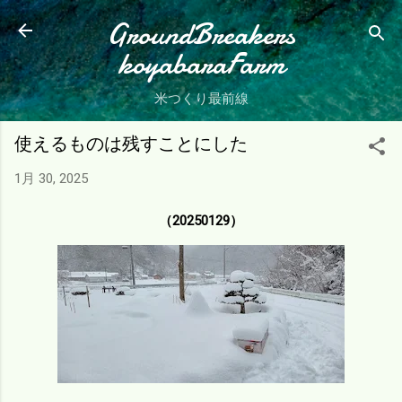
スキップしてメイン コンテンツに移動
GroundBreakers
koyabaraFarm
米つくり最前線
使えるものは残すことにした
1月 30, 2025
（20250129）