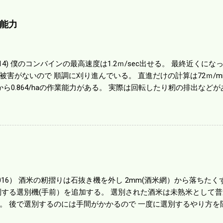
能力
01014) 僕のコンバインの最高速度は1.2ｍ/sec出せる。 最終近く
被害がないので 順調に刈り進んでいる。 直進だけの計算は72ｍ/min、
から0.864/haの作業能力がある。 実際は回転したり籾の排出など
らいまで能率は下がる。 4条刈りで38psは一番下の機種でもう100万
のがあったが 籾の運搬や乾燥機の容量、籾摺りの能力などのバラン
る。 というより買った時はまだ耕作面積が少なく手が出せ 無かっ
70㎰というのがある。キャビン付きだから一度は乗ってみたいと思う。
する人がいる。 秋作業は儲かるというのが定説だが 本当のところ
１haを切った。 明日一気に済ませる。
1016） 酒米の籾摺りは石抜き機を外し 2mm(酒米網）から落ちたくず米
別する選別機(手前）を追加する。 選別された酒米は未熟米として
。 後で選別するのには手間がかかるので 一度に選別するやり方を
年は酒米30㎏を40袋したところで未熟が3袋出る。 1.85ｍｍ以下