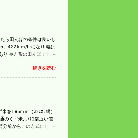
になったら田んぼの条件は良いし
4.32ｋｍ/hrになり 幅は
があり 長方形の田んぼでも
足せば 9PSアップの毎秒20
続きを読む
スの問題で 今の機種で満
たのが本音だ。 4条刈りで
 町内では5条刈りの100
は知る由もない。 僕の稲刈
を1.85ｍｍ（ｺｼﾋｶﾘ網）
普通のくず米より2倍近い値
随分前からこの方式にし
のくず米を合わせると5袋にな