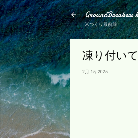
GroundBreakers 
米つくり最前線
凍り付い
2月 15, 2025