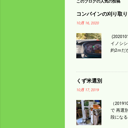
このブログの人気の投稿
コンバインの刈り取り
10月 16, 2020
(202
イノシシ
約2ｍだ
１/４ぐ
ｃｍ速い
足してい
も60･
くず米選別
㎰で作業
10月 17, 2019
りは残り
（2019
で 再選
段になる
た。 今