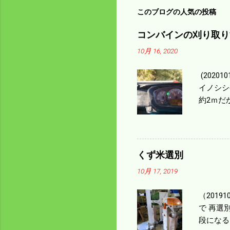
このブログの人気の投稿
コンバインの刈り取り
10月 16, 2020
(202
イノシシ
約2ｍだ
１/４ぐ
ｃｍ速い
足してい
も60･
くず米選別
㎰で作業
10月 17, 2019
りは残り
（2019
で 再選
段になる