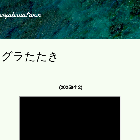
スキップしてメイン コンテンツに移動
koyabaraFarm
モグラたたき
(20250412)