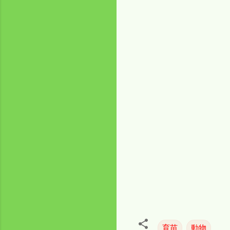
育苗
動物