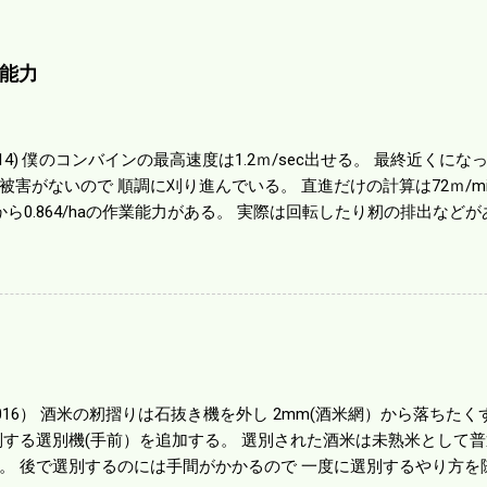
能力
01014) 僕のコンバインの最高速度は1.2ｍ/sec出せる。 最終近く
被害がないので 順調に刈り進んでいる。 直進だけの計算は72ｍ/min、
から0.864/haの作業能力がある。 実際は回転したり籾の排出など
らいまで能率は下がる。 4条刈りで38psは一番下の機種でもう100万
のがあったが 籾の運搬や乾燥機の容量、籾摺りの能力などのバラン
る。 というより買った時はまだ耕作面積が少なく手が出せ 無かっ
70㎰というのがある。キャビン付きだから一度は乗ってみたいと思う。
する人がいる。 秋作業は儲かるというのが定説だが 本当のところ
１haを切った。 明日一気に済ませる。
1016） 酒米の籾摺りは石抜き機を外し 2mm(酒米網）から落ちたくず米
別する選別機(手前）を追加する。 選別された酒米は未熟米として
。 後で選別するのには手間がかかるので 一度に選別するやり方を