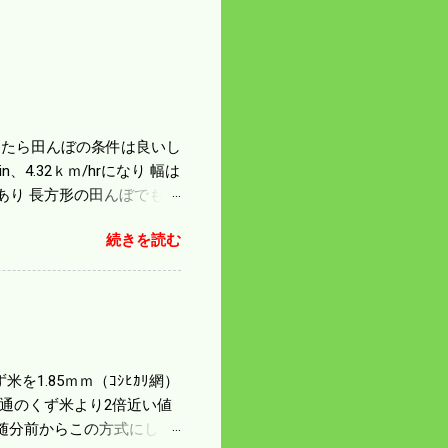
になったら田んぼの条件は良いし
4.32ｋｍ/hrになり 幅は
があり 長方形の田んぼでも
足せば 9PSアップの毎秒20
続きを読む
スの問題で 今の機種で満
たのが本音だ。 4条刈りで
 町内では5条刈りの100
は知る由もない。 僕の稲刈
を1.85ｍｍ（ｺｼﾋｶﾘ網）
普通のくず米より2倍近い値
随分前からこの方式にし