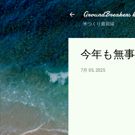
GroundBreakers 
米つくり最前線
今年も無
7月 05, 2025