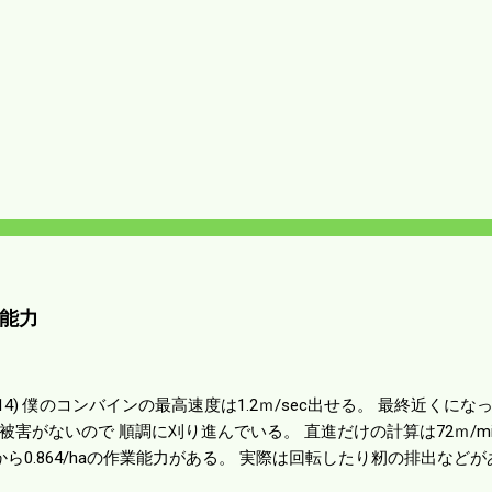
能力
01014) 僕のコンバインの最高速度は1.2ｍ/sec出せる。 最終近く
被害がないので 順調に刈り進んでいる。 直進だけの計算は72ｍ/min、
から0.864/haの作業能力がある。 実際は回転したり籾の排出など
らいまで能率は下がる。 4条刈りで38psは一番下の機種でもう100万