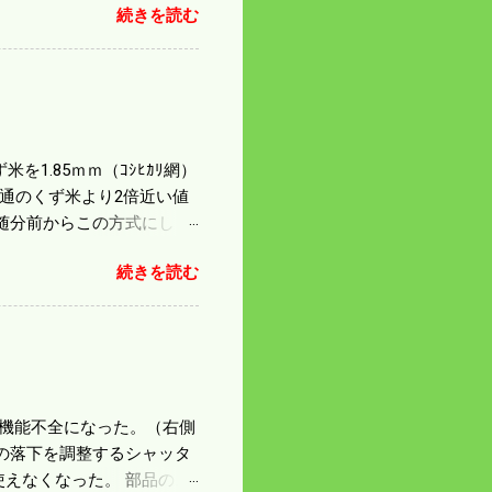
続きを読む
スの問題で 今の機種で満
たのが本音だ。 4条刈りで
 町内では5条刈りの100
は知る由もない。 僕の稲刈
を1.85ｍｍ（ｺｼﾋｶﾘ網）
普通のくず米より2倍近い値
随分前からこの方式にし
のくず米を合わせると5袋にな
続きを読む
島県の作況指数は98だとい
いう米を扱う会社の社員が言
リプルパンチで米が不足して
最終作況指数はどんなこと
因で機能不全になった。（右側
の落下を調整するシャッタ
えなくなった。 部品のス