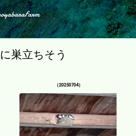
スキップしてメイン コンテンツに移動
koyabaraFarm
事に巣立ちそう
（20250704）