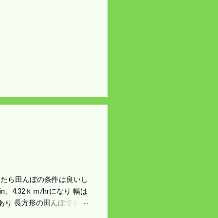
になったら田んぼの条件は良いし
4.32ｋｍ/hrになり 幅は
があり 長方形の田んぼでも
足せば 9PSアップの毎秒20