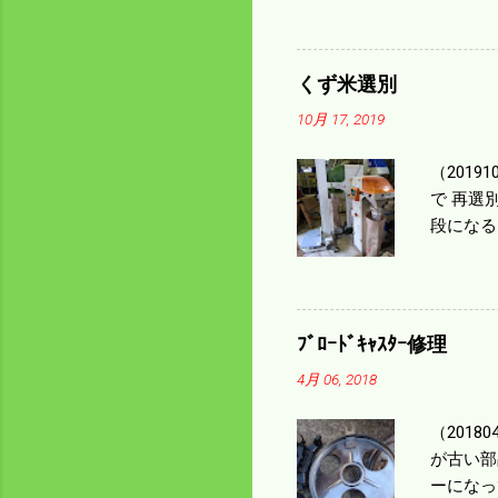
ｃｍ速い
足してい
も60･
くず米選別
㎰で作業
10月 17, 2019
りは残り
（2019
で 再選
段になる
た。 今
る。 籾
う。 実
っていた
ﾌﾞﾛｰﾄﾞｷｬｽﾀｰ修理
いるとい
4月 06, 2018
になるの
（201
が古い部
ーになっ