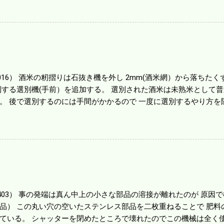
のがあったが 籾の運搬や乾燥機の容量、籾摺りの能力などのバラン
る。 というより買った時はまだ耕作面積が少なく手が出せ 無かっ
70㎰というのがある。キャビン付きだから一度は乗ってみたいと思う。
する人がいる。 秋作業は儲かるというのが定説だが 本当のところ
１haを切った。 明日一気に済ませる。
1016） 酒米の籾摺りは石抜き機を外し 2mm(酒米網）から落ちたくず米
別する選別機(手前）を追加する。 選別された酒米は未熟米として
。 後で選別するのには手間がかかるので 一度に選別するやり方を
年は酒米30㎏を40袋したところで未熟が3袋出る。 1.85ｍｍ以下
摺りをしていてくず米の袋の交換はラインを止めるほど忙しい。 広
感としては90が正しいと思うが こんな年はくず米が多い。 食協と
。 今年は7月の日照不足と8月の酷暑、あげくウンカの被害と ト
う。 僕はウンカの被害は免れたがイノシシの被害が目立つ。 僕の
か興味深い。
80403） 事の発端は真ん中上の小さな部品の溶接が離れたのが 原
品） この丸い穴の空いたステンレス部品を二枚重ねることで 肥料
ている。 シャッターを閉めたところで壊れたのでこの機械は全く使