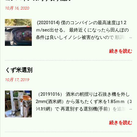
10月 16, 2020
(20201014) 僕のコンバインの最高速度は1.2
ｍ/sec出せる。 最終近くになったら田んぼの
条件は良いしイノシシ被害がないので 順調に
刈り進んでいる。 直進だけの計算は72
続きを読む
ｍ/min、4.32ｋｍ/hrになり 幅は約2ｍだから
0.864/haの作業能力がある。 実際は回転した
り籾の排出などがあり 長方形の田んぼでも１/
くず米選別
４ぐらいまで能率は下がる。 4条刈りで38psは
10月 17, 2019
一番下の機種でもう100万足せば 9PSアップの
毎秒20ｃｍ速いのがあったが 籾の運搬や乾燥
（20191016） 酒米の籾摺りは石抜き機を外し
機の容量、籾摺りの能力などのバランスの問
2mm(酒米網）から落ちたくず米を1.85ｍｍ（ｺ
題で 今の機種で満足している。 というより買
ｼﾋｶﾘ網）で 再選別する選別機(手前）を追加す
った時はまだ耕作面積が少なく手が出せ 無か
る。 選別された酒米は未熟米として普通のく
ったのが本音だ。 4条刈りでも60･70㎰という
続きを読む
ず米より2倍近い値段になる。 後で選別するの
のがある。キャビン付きだから一度は乗って
には手間がかかるので 一度に選別するやり方
みたいと思う。 町内では5条刈りの100㎰で作