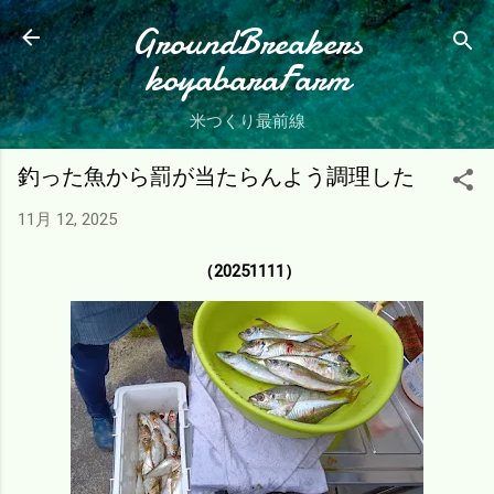
スキップしてメイン コンテンツに移動
GroundBreakers
koyabaraFarm
米つくり最前線
釣った魚から罰が当たらんよう調理した
11月 12, 2025
（20251111）