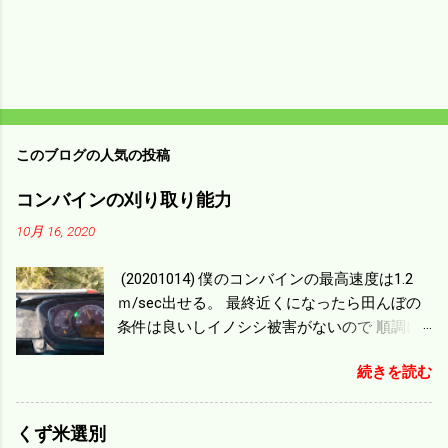
このブログの人気の投稿
コンバインの刈り取り能力
10月 16, 2020
(20201014) 僕のコンバインの最高速度は1.2
ｍ/sec出せる。 最終近くになったら田んぼの
条件は良いしイノシシ被害がないので 順調に
刈り進んでいる。 直進だけの計算は72
続きを読む
ｍ/min、4.32ｋｍ/hrになり 幅は約2ｍだから
0.864/haの作業能力がある。 実際は回転した
り籾の排出などがあり 長方形の田んぼでも１/
くず米選別
４ぐらいまで能率は下がる。 4条刈りで38psは