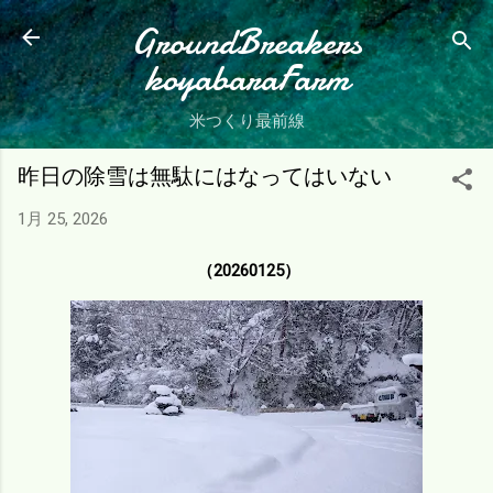
スキップしてメイン コンテンツに移動
GroundBreakers
koyabaraFarm
米つくり最前線
昨日の除雪は無駄にはなってはいない
1月 25, 2026
（20260125）