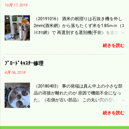
10月 17, 2019
一番下の機種でもう100万足せば 9PSアップの
毎秒20ｃｍ速いのがあったが 籾の運搬や乾燥
（20191016） 酒米の籾摺りは石抜き機を外し
機の容量、籾摺りの能力などのバランスの問
2mm(酒米網）から落ちたくず米を1.85ｍｍ（ｺ
題で 今の機種で満足している。 というより買
ｼﾋｶﾘ網）で 再選別する選別機(手前）を追加す
った時はまだ耕作面積が少なく手が出せ 無か
る。 選別された酒米は未熟米として普通のく
ったのが本音だ。 4条刈りでも60･70㎰という
続きを読む
ず米より2倍近い値段になる。 後で選別するの
のがある。キャビン付きだから一度は乗って
には手間がかかるので 一度に選別するやり方
みたいと思う。 町内では5条刈りの100㎰で作
を随分前からこの方式にした。 今年は酒米30
業する人がいる。 秋作業は儲かるというのが
ﾌﾞﾛｰﾄﾞｷｬｽﾀｰ修理
㎏を40袋したところで未熟が3袋出る。 1.85ｍ
定説だが 本当のところは知る由もない。 僕の
4月 06, 2018
ｍ以下のくず米を合わせると5袋になる。 籾摺
稲刈りは残り１haを切った。 明日一気に済ま
りをしていてくず米の袋の交換はラインを止
せる。
（20180403） 事の発端は真ん中上の小さな部
めるほど忙しい。 広島県の作況指数は98だと
品の溶接が離れたのが 原因で機能不全になっ
いう。 実感としては90が正しいと思うが こん
た。（右側が古い部品） この丸い穴の空いた
な年はくず米が多い。 食協という米を扱う会
ステンレス部品を二枚重ねることで 肥料の落
社の社員が言っていた。 今年は7月の日照不足
続きを読む
下を調整するシャッターになっている。 シャ
と8月の酷暑、あげくウンカの被害と トリプル
ッターを閉めたところで壊れたのでこの機械
パンチで米が不足しているという。 僕はウン
は全く使えなくなった。 部品のステンレスの