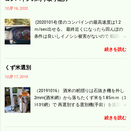
10月 16, 2020
(20201014) 僕のコンバインの最高速度は1.2
ｍ/sec出せる。 最終近くになったら田んぼの
条件は良いしイノシシ被害がないので 順調に
刈り進んでいる。 直進だけの計算は72
続きを読む
ｍ/min、4.32ｋｍ/hrになり 幅は約2ｍだから
0.864/haの作業能力がある。 実際は回転した
り籾の排出などがあり 長方形の田んぼでも１/
くず米選別
４ぐらいまで能率は下がる。 4条刈りで38psは
10月 17, 2019
一番下の機種でもう100万足せば 9PSアップの
毎秒20ｃｍ速いのがあったが 籾の運搬や乾燥
（20191016） 酒米の籾摺りは石抜き機を外し
機の容量、籾摺りの能力などのバランスの問
2mm(酒米網）から落ちたくず米を1.85ｍｍ（ｺ
題で 今の機種で満足している。 というより買
ｼﾋｶﾘ網）で 再選別する選別機(手前）を追加す
った時はまだ耕作面積が少なく手が出せ 無か
る。 選別された酒米は未熟米として普通のく
ったのが本音だ。 4条刈りでも60･70㎰という
続きを読む
ず米より2倍近い値段になる。 後で選別するの
のがある。キャビン付きだから一度は乗って
には手間がかかるので 一度に選別するやり方
みたいと思う。 町内では5条刈りの100㎰で作