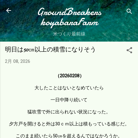
スキップしてメイン コンテンツに移動
GroundBreakers
koyabaraFarm
米つくり最前線
明日は50㎝以上の積雪になりそう
2月 08, 2026
（20260208）
大したことはないとなめていたら
一日中降り続いて
猛吹雪で外に出られない状況になった。
夕方戸を開けると外は30ｃｍ以上は積もっている感じだ。
このまま続いたら50㎝を超えるんではなかろうか。