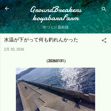
スキップしてメイン コンテンツに移動
GroundBreakers
koyabaraFarm
米つくり最前線
水温が下がって何も釣れんかった
2月 02, 2026
（20260131）