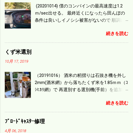
(20201014) 僕のコンバインの最高速度は1.2
ｍ/sec出せる。 最終近くになったら田んぼの
条件は良いしイノシシ被害がないので 順調に
刈り進んでいる。 直進だけの計算は72
続きを読む
ｍ/min、4.32ｋｍ/hrになり 幅は約2ｍだから
0.864/haの作業能力がある。 実際は回転した
り籾の排出などがあり 長方形の田んぼでも１/
くず米選別
４ぐらいまで能率は下がる。 4条刈りで38psは
10月 17, 2019
一番下の機種でもう100万足せば 9PSアップの
毎秒20ｃｍ速いのがあったが 籾の運搬や乾燥
（20191016） 酒米の籾摺りは石抜き機を外し
機の容量、籾摺りの能力などのバランスの問
2mm(酒米網）から落ちたくず米を1.85ｍｍ（ｺ
題で 今の機種で満足している。 というより買
ｼﾋｶﾘ網）で 再選別する選別機(手前）を追加す
った時はまだ耕作面積が少なく手が出せ 無か
る。 選別された酒米は未熟米として普通のく
ったのが本音だ。 4条刈りでも60･70㎰という
続きを読む
ず米より2倍近い値段になる。 後で選別するの
のがある。キャビン付きだから一度は乗って
には手間がかかるので 一度に選別するやり方
みたいと思う。 町内では5条刈りの100㎰で作
を随分前からこの方式にした。 今年は酒米30
業する人がいる。 秋作業は儲かるというのが
ﾌﾞﾛｰﾄﾞｷｬｽﾀｰ修理
㎏を40袋したところで未熟が3袋出る。 1.85ｍ
定説だが 本当のところは知る由もない。 僕の
4月 06, 2018
ｍ以下のくず米を合わせると5袋になる。 籾摺