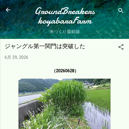
スキップしてメイン コンテンツに移動
GroundBreakers
koyabaraFarm
米つくり最前線
ジャングル第一関門は突破した
6月 29, 2026
（20260628）