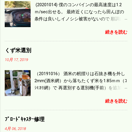
(20201014) 僕のコンバインの最高速度は1.2
ｍ/sec出せる。 最終近くになったら田んぼの
条件は良いしイノシシ被害がないので 順調に
刈り進んでいる。 直進だけの計算は72
続きを読む
ｍ/min、4.32ｋｍ/hrになり 幅は約2ｍだから
0.864/haの作業能力がある。 実際は回転した
り籾の排出などがあり 長方形の田んぼでも１/
くず米選別
４ぐらいまで能率は下がる。 4条刈りで38psは
10月 17, 2019
一番下の機種でもう100万足せば 9PSアップの
毎秒20ｃｍ速いのがあったが 籾の運搬や乾燥
（20191016） 酒米の籾摺りは石抜き機を外し
機の容量、籾摺りの能力などのバランスの問
2mm(酒米網）から落ちたくず米を1.85ｍｍ（ｺ
題で 今の機種で満足している。 というより買
ｼﾋｶﾘ網）で 再選別する選別機(手前）を追加す
った時はまだ耕作面積が少なく手が出せ 無か
る。 選別された酒米は未熟米として普通のく
ったのが本音だ。 4条刈りでも60･70㎰という
続きを読む
ず米より2倍近い値段になる。 後で選別するの
のがある。キャビン付きだから一度は乗って
には手間がかかるので 一度に選別するやり方
みたいと思う。 町内では5条刈りの100㎰で作
を随分前からこの方式にした。 今年は酒米30
業する人がいる。 秋作業は儲かるというのが
ﾌﾞﾛｰﾄﾞｷｬｽﾀｰ修理
㎏を40袋したところで未熟が3袋出る。 1.85ｍ
定説だが 本当のところは知る由もない。 僕の
4月 06, 2018
ｍ以下のくず米を合わせると5袋になる。 籾摺
稲刈りは残り１haを切った。 明日一気に済ま