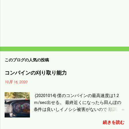
このブログの人気の投稿
コンバインの刈り取り能力
10月 16, 2020
(20201014) 僕のコンバインの最高速度は1.2
ｍ/sec出せる。 最終近くになったら田んぼの
条件は良いしイノシシ被害がないので 順調に
刈り進んでいる。 直進だけの計算は72
続きを読む
ｍ/min、4.32ｋｍ/hrになり 幅は約2ｍだから