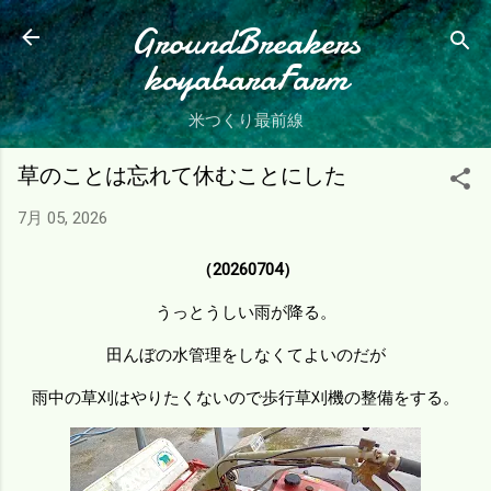
スキップしてメイン コンテンツに移動
GroundBreakers
koyabaraFarm
米つくり最前線
草のことは忘れて休むことにした
7月 05, 2026
（20260704）
うっとうしい雨が降る。
田んぼの水管理をしなくてよいのだが
雨中の草刈はやりたくないので歩行草刈機の整備をする。