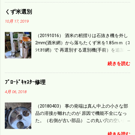
0.864/haの作業能力がある。 実際は回転した
り籾の排出などがあり 長方形の田んぼでも１/
くず米選別
４ぐらいまで能率は下がる。 4条刈りで38psは
10月 17, 2019
一番下の機種でもう100万足せば 9PSアップの
毎秒20ｃｍ速いのがあったが 籾の運搬や乾燥
（20191016） 酒米の籾摺りは石抜き機を外し
機の容量、籾摺りの能力などのバランスの問
2mm(酒米網）から落ちたくず米を1.85ｍｍ（ｺ
題で 今の機種で満足している。 というより買
ｼﾋｶﾘ網）で 再選別する選別機(手前）を追加す
った時はまだ耕作面積が少なく手が出せ 無か
る。 選別された酒米は未熟米として普通のく
ったのが本音だ。 4条刈りでも60･70㎰という
続きを読む
ず米より2倍近い値段になる。 後で選別するの
のがある。キャビン付きだから一度は乗って
には手間がかかるので 一度に選別するやり方
みたいと思う。 町内では5条刈りの100㎰で作
を随分前からこの方式にした。 今年は酒米30
業する人がいる。 秋作業は儲かるというのが
ﾌﾞﾛｰﾄﾞｷｬｽﾀｰ修理
㎏を40袋したところで未熟が3袋出る。 1.85ｍ
定説だが 本当のところは知る由もない。 僕の
4月 06, 2018
ｍ以下のくず米を合わせると5袋になる。 籾摺
稲刈りは残り１haを切った。 明日一気に済ま
りをしていてくず米の袋の交換はラインを止
せる。
（20180403） 事の発端は真ん中上の小さな部
めるほど忙しい。 広島県の作況指数は98だと
品の溶接が離れたのが 原因で機能不全になっ
いう。 実感としては90が正しいと思うが こん
た。（右側が古い部品） この丸い穴の空いた
な年はくず米が多い。 食協という米を扱う会
ステンレス部品を二枚重ねることで 肥料の落
社の社員が言っていた。 今年は7月の日照不足
続きを読む
下を調整するシャッターになっている。 シャ